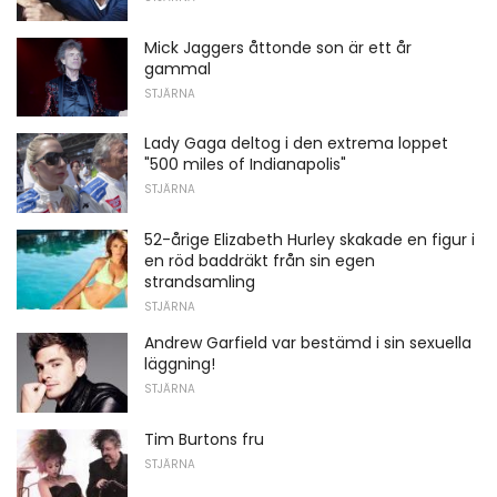
Mick Jaggers åttonde son är ett år
gammal
STJÄRNA
Lady Gaga deltog i den extrema loppet
"500 miles of Indianapolis"
STJÄRNA
52-årige Elizabeth Hurley skakade en figur i
en röd baddräkt från sin egen
strandsamling
STJÄRNA
Andrew Garfield var bestämd i sin sexuella
läggning!
STJÄRNA
Tim Burtons fru
STJÄRNA