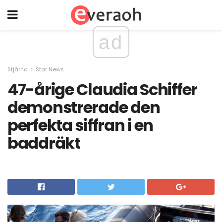
ad
Stjärna
Star News
47-årige Claudia Schiffer
demonstrerade den
perfekta siffran i en
baddräkt