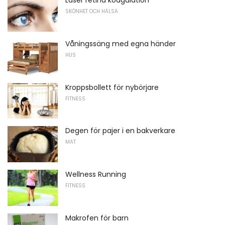
Laser retina koagulation
SKÖNHET OCH HÄLSA
Våningssäng med egna händer
HUS
Kroppsbollett för nybörjare
FITNESS
Degen för pajer i en bakverkare
MAT
Wellness Running
FITNESS
Makrofen för barn