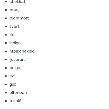
choklad;
brun;
plommon;
svart;
lila;
indigo;
Mjölkchoklad;
ljusbrun;
beige;
lila;
gul;
elfenben;
ljusblå.