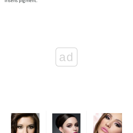
irisens pigment.
ad