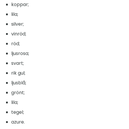
koppar;
lila;
silver;
vinröd;
röd;
ljusrosa;
svart;
rik gul;
ljusblå;
grönt;
lila;
tegel;
azure.