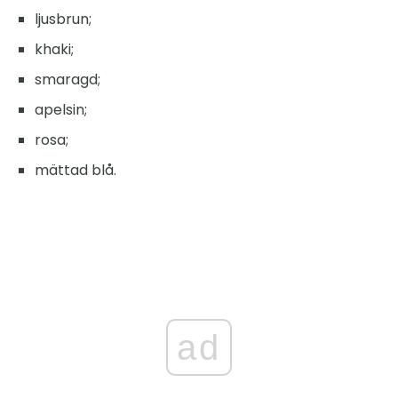
ljusbrun;
khaki;
smaragd;
apelsin;
rosa;
mättad blå.
ad