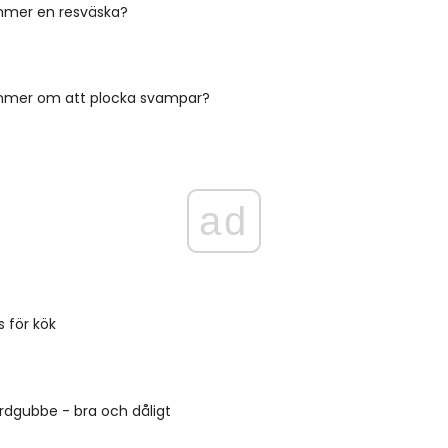
mmer en resväska?
mmer om att plocka svampar?
ad
s för kök
rdgubbe - bra och dåligt