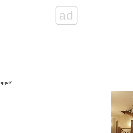
ad
rappa?