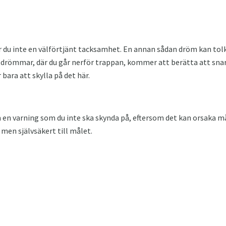
r du inte en välförtjänt tacksamhet. En annan sådan dröm kan to
ttdrömmar, där du går nerför trappan, kommer att berätta att sna
ara att skylla på det här.
m en varning som du inte ska skynda på, eftersom det kan orsaka 
men självsäkert till målet.