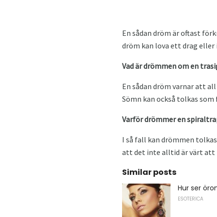
En sådan dröm är oftast för
dröm kan lova ett drag eller
Vad är drömmen om en trasi
En sådan dröm varnar att al
Sömn kan också tolkas som fö
Varför drömmer en spiraltr
I så fall kan drömmen tolkas
att det inte alltid är värt a
Similar posts
Hur ser öro
ESOTERICA