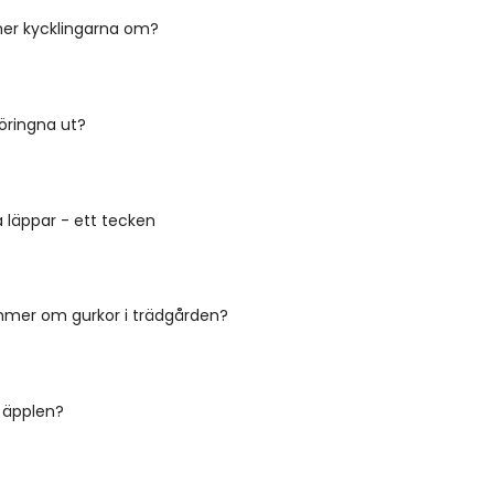
r kycklingarna om?
öringna ut?
 läppar - ett tecken
mmer om gurkor i trädgården?
 äpplen?