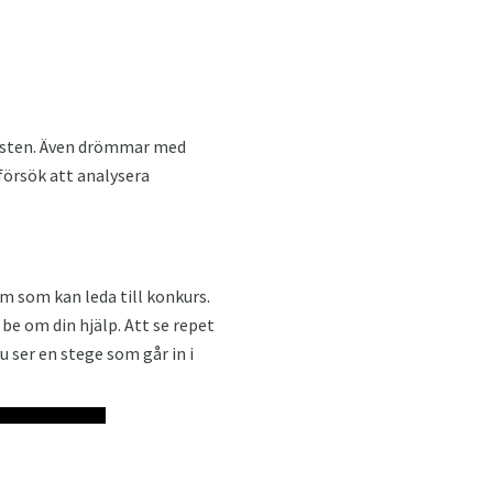
hösten. Även drömmar med
försök att analysera
m som kan leda till konkurs.
 om din hjälp. Att se repet
u ser en stege som går in i