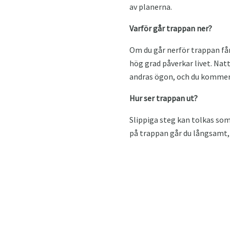
av planerna.
Varför går trappan ner?
Om du går nerför trappan få
hög grad påverkar livet. Na
andras ögon, och du kommer b
Hur ser trappan ut?
Slippiga steg kan tolkas so
på trappan går du långsamt, 