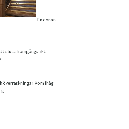
En annan
tt sluta framgångsrikt.
.
ch överraskningar. Kom ihåg
ng.