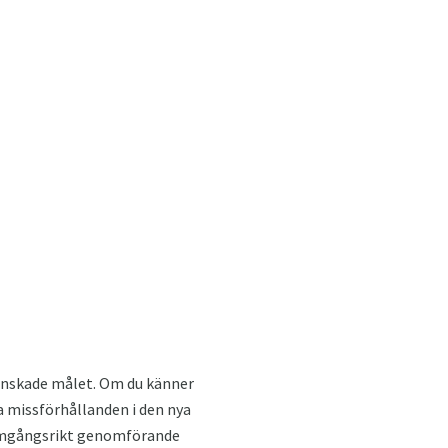
önskade målet. Om du känner
ra missförhållanden i den nya
framgångsrikt genomförande