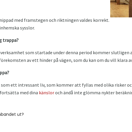
knippad med framstegen och riktningen valdes korrekt.
 inhemska sysslor.
g trappa?
l verksamhet som startade under denna period kommer slutligen a
rekomsten av ett hinder på vägen, som du kan om du vill klara av
appa?
 som ett intressant liv, som kommer att fyllas med olika risker o
tt fortsätta med dina
känslor
och ändå inte glömma nykter beräkni
nbandet ut?