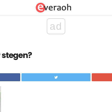
ad
r stegen?