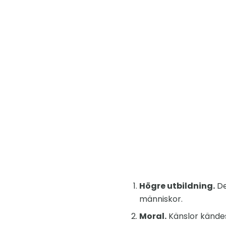
Högre utbildning.
De
människor.
Moral.
Känslor kändes 