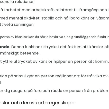
sonella relationer.
 i arbetet med arbetskraft, relaterat till framgång och 
ed mental aktivitet, stabila och hållbara känslor. Såsom
att veta sanningen.
yperna av känslor kan du börja beskriva sina grundläggande funktion
ande.
Denna funktion uttrycks i det faktum att känslor o
 mänskligt beteende.
t yttre uttrycket av känslor hjälper en person att kom
ion på stimuli ger en person möjlighet att förstå vilka a
.
ter dig reagera på fara och rädda en person från problem
nslor och deras korta egenskaper