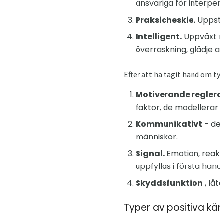
ansvariga för interper
Praksicheskie.
Uppstå
Intelligent.
Uppväxt m
överraskning, glädje 
Efter att ha tagit hand om t
Motiverande regler
faktor, de modellerar
Kommunikativt
- de
människor.
Signal.
Emotion, reakt
uppfyllas i första hand
Skyddsfunktion
, lå
Typer av positiva kä