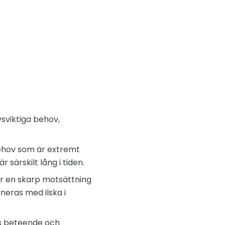
sviktiga behov,
behov som är extremt
 särskilt lång i tiden.
r en skarp motsättning
ineras med ilska i
ns beteende och