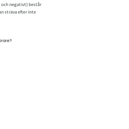
t och negativt) består
n sträva efter inte
förare?