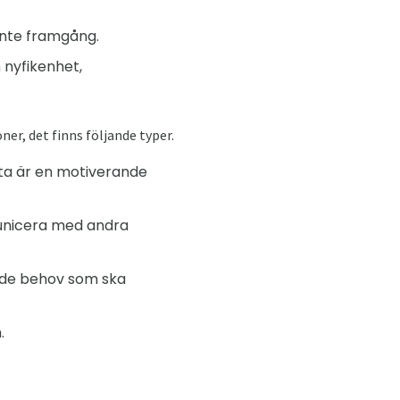
inte framgång.
 nyfikenhet,
er, det finns följande typer.
fta är en motiverande
municera med andra
v de behov som ska
.