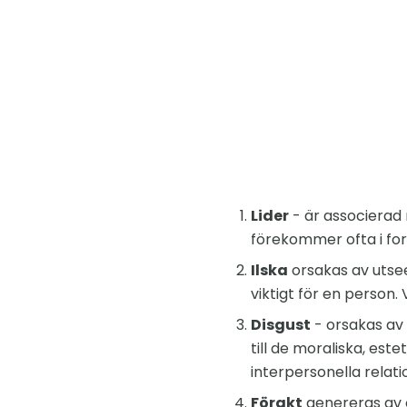
Lider
- är associerad 
förekommer ofta i for
Ilska
orsakas av utsee
viktigt för en person.
Disgust
- orsakas av
till de moraliska, est
interpersonella relat
Förakt
genereras av 