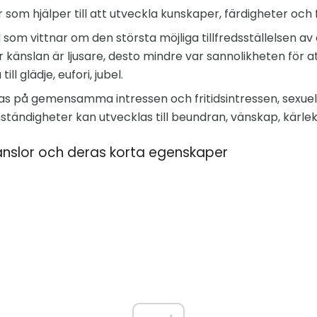
or som hjälper till att utveckla kunskaper, färdigheter oc
d som vittnar om den största möjliga tillfredsställelsen av
känslan är ljusare, desto mindre var sannolikheten för att 
ill glädje, eufori, jubel.
s på gemensamma intressen och fritidsintressen, sexuell
tändigheter kan utvecklas till beundran, vänskap, kärlek, r
änslor och deras korta egenskaper