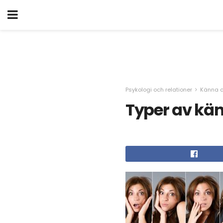
Psykologi och relationer
Känna d
Typer av kän