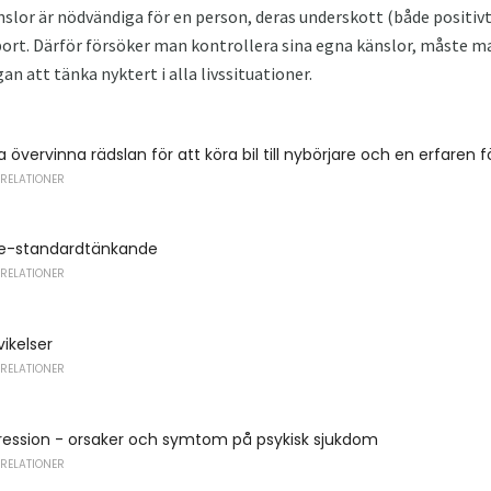
änslor är nödvändiga för en person, deras underskott (både positiv
sport. Därför försöker man kontrollera sina egna känslor, måste ma
n att tänka nyktert i alla livssituationer.
 övervinna rädslan för att köra bil till nybörjare och en erfaren 
 RELATIONER
cke-standardtänkande
 RELATIONER
ikelser
 RELATIONER
ression - orsaker och symtom på psykisk sjukdom
 RELATIONER