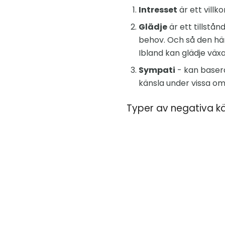
Intresset
är ett villk
Glädje
är ett tillstån
behov. Och så den här 
Ibland kan glädje växa t
Sympati
- kan basera
känsla under vissa oms
Typer av negativa k