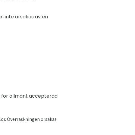
an inte orsakas av en
r för allmänt accepterad
slor. Överraskningen orsakas