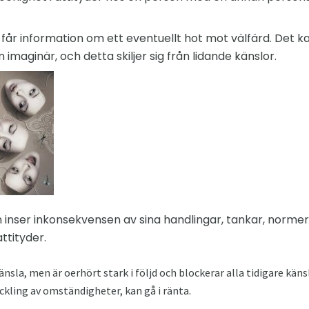
 får information om ett eventuellt hot mot välfärd. Det k
n imaginär, och detta skiljer sig från lidande känslor.
 inser inkonsekvensen av sina handlingar, tankar, norme
ttityder.
änsla, men är oerhört stark i följd och blockerar alla tidigare kän
ckling av omständigheter, kan gå i ränta.