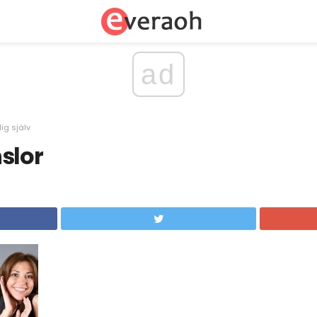
ad
ig själv
slor