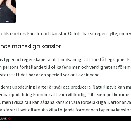
olika sorters känslor och känslor. Och de har sin egen syfte, men v
 hos mänskliga känslor
s typer och egenskaper är det nödvändigt att förstå begreppet kän
en persons förhållande till olika fenomen och verklighetens före
 stort sett det här är en speciell variant av sinnena.
 deras uppdelning i arter är svår att producera. Naturligtvis kan m
nna uppdelning kommer att vara villkorlig. Till exempel kommer ils
r, men i vissa fall kan sådana känslor vara fördelaktiga. Därför anvä
ka sfärer i livet oftare. Avskilja följande former och typer av känslor