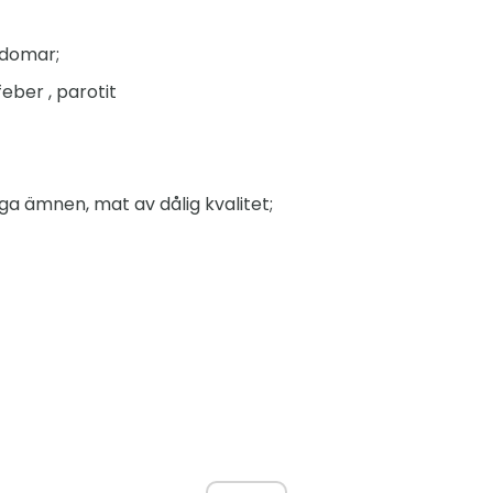
kdomar;
feber , parotit
ga ämnen, mat av dålig kvalitet;