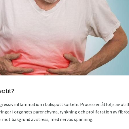
eatit?
gressiv inflammation i bukspottkörteln. Processen åtföljs av otil
ringar i organets parenchyma, rynkning och proliferation av fibrö
r mot bakgrund av stress, med nervös spänning.