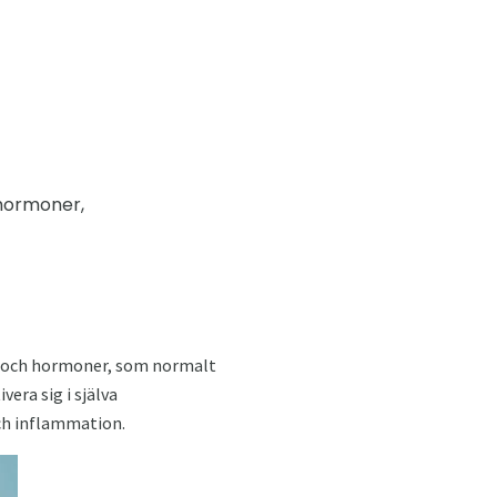
(hormoner,
r och hormoner, som normalt
era sig i själva
och inflammation.