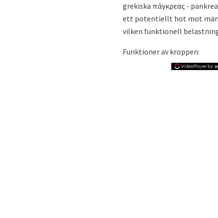
grekiska πάγκρεας - pankreas
ett potentiellt hot mot männi
vilken funktionell belastnin
Funktioner av kroppen: