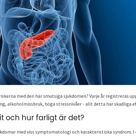
 riskerna med den här smutsiga sjukdomen? Varje år registreras upp 
ing, alkoholmissbruk, höga stressnivåer - allt detta har skadliga 
t och hur farligt är det?
ukdomar med viss symptomatologi och karakteristiska syndrom. I ö