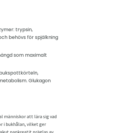
mer: trypsin,
och behövs för spjälkning
n mängd som maximalt
bukspottkörteln,
tmetabolism. Glukagon
l människor att lära sig vad
 i bukhålan, vilket ger
 akut pankreatit präglas av