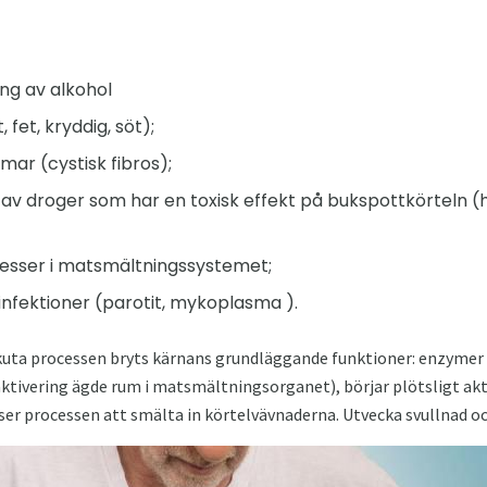
ng av alkohol
 fet, kryddig, söt);
mar (cystisk fibros);
av droger som har en toxisk effekt på bukspottkörteln 
esser i matsmältningssystemet;
 infektioner (parotit, mykoplasma ).
akuta processen bryts kärnans grundläggande funktioner: enzyme
ktivering ägde rum i matsmältningsorganet), börjar plötsligt aktiv
öser processen att smälta in körtelvävnaderna. Utvecka svullnad 