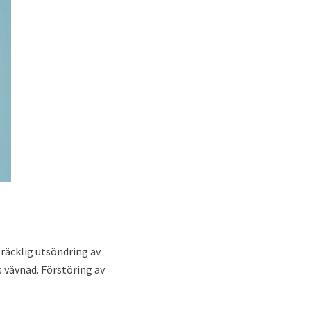
lräcklig utsöndring av
s vävnad. Förstöring av