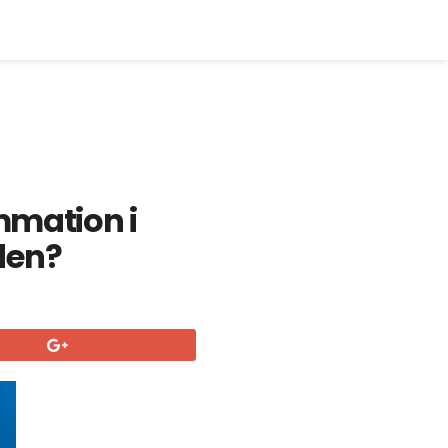
mmation i
den?