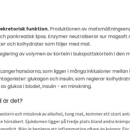
sekretorisk funktion.
Produktionen av matsmältningsenzy
ch pankreatisk lipas. Enzymer neutraliserar sur magsaft 
tter och kolhydrater som följer med mat.
eglering av volymen av körteln i bukspottskörteln i de
Langerhansöarna, som ligger i många inklusioner mellan 
agonister: glukagon och insulin, som reglerar kolhydra
v glukos i blodet, insulin - en minskning.
d är det?
emestern och missbruk av alkohol, tung mat, kommer ett stort anta
te hörsäkert. Sjukdomen ligger på tredje plats bland andra krämpor
ppendicit. Män är benägna att inflammation oftare än kvinnor. För