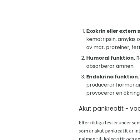
Exokrin eller extern 
kemotripsin, amylas o
av mat, proteiner, fe
Humoral funktion.
R
absorberar ämnen.
Endokrina funktion.
producerar hormonant
provocerar en ökning a
Akut pankreatit - va
Efter rikliga fester under s
som är akut pankreatit är in
palmen till kolecystit och a