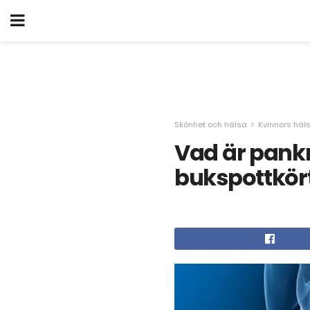
Skönhet och hälsa
Kvinnors häl
Vad är pankr
bukspottkör