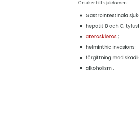
Orsaker till sjukdomen:
Gastrointestinala sju
hepatit B och C, tyfus
ateroskleros
;
helminthic invasions;
förgiftning med skadli
alkoholism .