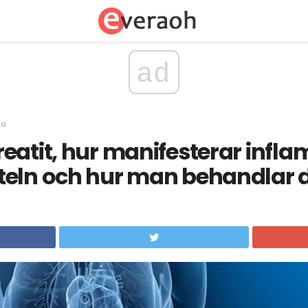
ad
sa
eatit, hur manifesterar infla
teln och hur man behandlar 