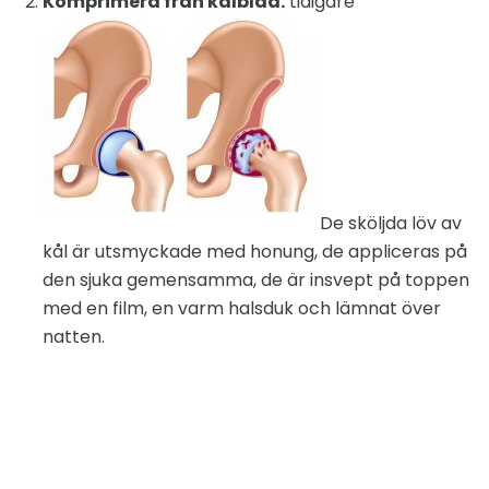
Komprimera från kålblad.
tidigare
De sköljda löv av
kål är utsmyckade med honung, de appliceras på
den sjuka gemensamma, de är insvept på toppen
med en film, en varm halsduk och lämnat över
natten.