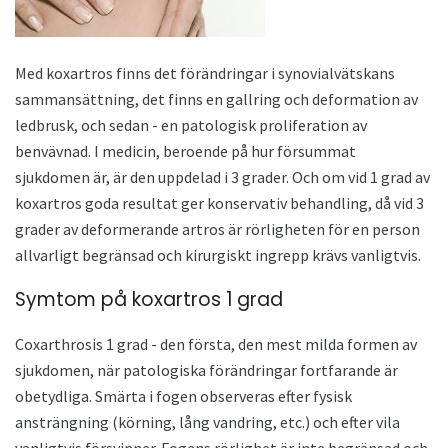
Med koxartros finns det förändringar i synovialvätskans
sammansättning, det finns en gallring och deformation av
ledbrusk, och sedan - en patologisk proliferation av
benvävnad. I medicin, beroende på hur försummat
sjukdomen är, är den uppdelad i 3 grader. Och om vid 1 grad av
koxartros goda resultat ger konservativ behandling, då vid 3
grader av deformerande artros är rörligheten för en person
allvarligt begränsad och kirurgiskt ingrepp krävs vanligtvis.
Symtom på koxartros 1 grad
Coxarthrosis 1 grad - den första, den mest milda formen av
sjukdomen, när patologiska förändringar fortfarande är
obetydliga. Smärta i fogen observeras efter fysisk
ansträngning (körning, lång vandring, etc.) och efter vila