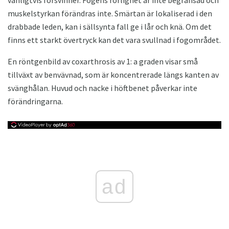
vanligtvis försvinner. Fogens rörlighet är inte begränsad och
muskelstyrkan förändras inte. Smärtan är lokaliserad i den
drabbade leden, kan i sällsynta fall ge i lår och knä. Om det
finns ett starkt övertryck kan det vara svullnad i fogområdet.
En röntgenbild av coxarthrosis av 1: a graden visar små
tillväxt av benvävnad, som är koncentrerade längs kanten av
svänghålan. Huvud och nacke i höftbenet påverkar inte
förändringarna.
ad