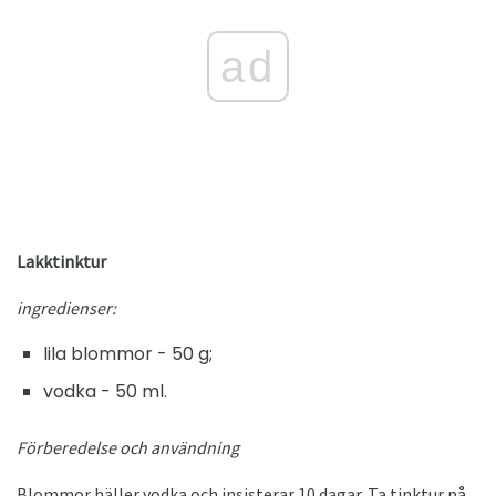
ad
Lakktinktur
ingredienser:
lila blommor - 50 g;
vodka - 50 ml.
Förberedelse och användning
Blommor häller vodka och insisterar 10 dagar. Ta tinktur på