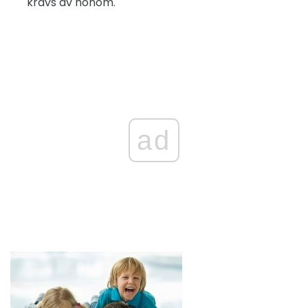
krävs av honom.
ad