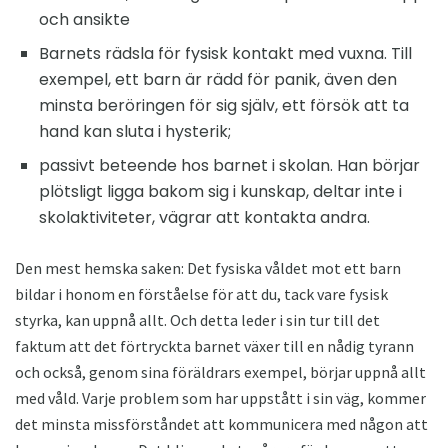
och ansikte
Barnets rädsla för fysisk kontakt med vuxna. Till
exempel, ett barn är rädd för panik, även den
minsta beröringen för sig själv, ett försök att ta
hand kan sluta i hysterik;
passivt beteende hos barnet i skolan. Han börjar
plötsligt ligga bakom sig i kunskap, deltar inte i
skolaktiviteter, vägrar att kontakta andra.
Den mest hemska saken: Det fysiska våldet mot ett barn
bildar i honom en förståelse för att du, tack vare fysisk
styrka, kan uppnå allt. Och detta leder i sin tur till det
faktum att det förtryckta barnet växer till en nådig tyrann
och också, genom sina föräldrars exempel, börjar uppnå allt
med våld. Varje problem som har uppstått i sin väg, kommer
det minsta missförståndet att kommunicera med någon att