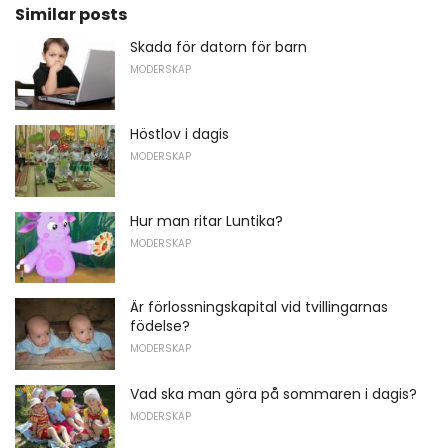
Similar posts
Skada för datorn för barn
MODERSKAP
Höstlov i dagis
MODERSKAP
Hur man ritar Luntika?
MODERSKAP
Är förlossningskapital vid tvillingarnas
födelse?
MODERSKAP
Vad ska man göra på sommaren i dagis?
MODERSKAP