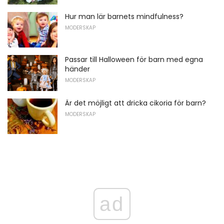
Hur man lär barnets mindfulness?
MODERSKAP
Passar till Halloween för barn med egna
händer
MODERSKAP
Är det möjligt att dricka cikoria för barn?
MODERSKAP
ad