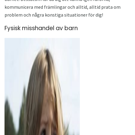
kommunicera med främlingar och alltid, alltid prata om
problem och några konstiga situationer för dig!
Fysisk misshandel av barn