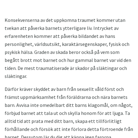
Konsekvenserna av det uppkomna traumet kommer utan
tvekan att påverka barnets ytterligare liv. Intrycket av
erfarenheten kommer att påverka bildandet av hans
personlighet, världsutsikt, karaktärsegenskaper, fysisk och
psykisk hälsa. Graden av skada beror också på vem som
begått brott mot barnet och hur gammal barnet var vid den
tiden. De mest traumatiserade är skador på släktingar och
släktingar.
Därför kräver skyddet av barn från sexuellt våld först och
främst uppmärksamhet från föräldrarna och nära barnets
barn. Avvisa inte omedelbart ditt barns klagomål, om något,
förbjud barnet att tala ut och skylla honom för att ljuga. Ta
alltid tid att prata med ditt barn, skapa ett tillförlitligt
förhållande och försök att inte förlora detta förtroende från
barnet. Dessutom lär du dig att känna igen farorna,