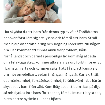
Hur skyddar du ett barn från denna typ av våld? Föräldrarna
behöver först lära sig att lyssna och förstå sitt barn. Straff
med hjälp av barnisolering och slagning leder inte till något
bra. Det kommer att finnas ännu fler problem, både i
förhållandet och barnets personliga liv. Kom ihåg att alla
dina felaktiga steg, kommer alla slarviga ord förblir för evigt
i barnets hjärta och kommer säkert att få sig att känna sig
om inte omedelbart, sedan i många, många år. Kärlek, tillit,
uppmärksamhet, förståelse, ömhet, föräldravård - det här är
skyddet av barn från våld. Kom ihåg att ditt barn litar på dig,
så misslyckas inte hans förtroende, försök inte att bryta det,
hitta bättre nyckeln till hans hjärta.