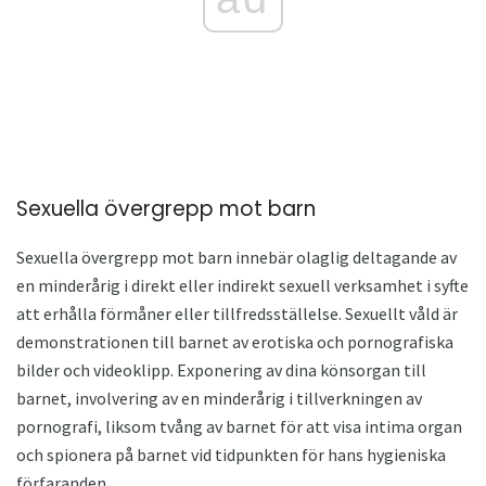
Sexuella övergrepp mot barn
Sexuella övergrepp mot barn innebär olaglig deltagande av
en minderårig i direkt eller indirekt sexuell verksamhet i syfte
att erhålla förmåner eller tillfredsställelse. Sexuellt våld är
demonstrationen till barnet av erotiska och pornografiska
bilder och videoklipp. Exponering av dina könsorgan till
barnet, involvering av en minderårig i tillverkningen av
pornografi, liksom tvång av barnet för att visa intima organ
och spionera på barnet vid tidpunkten för hans hygieniska
förfaranden.