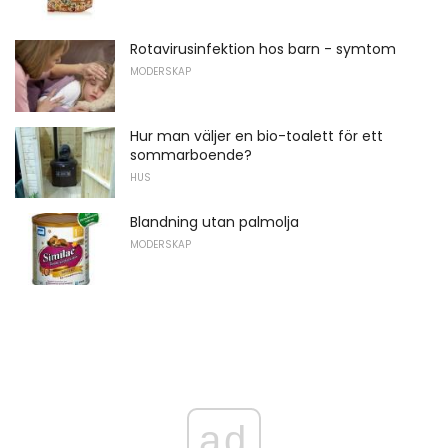
Rotavirusinfektion hos barn - symtom
MODERSKAP
Hur man väljer en bio-toalett för ett
sommarboende?
HUS
Blandning utan palmolja
MODERSKAP
ad