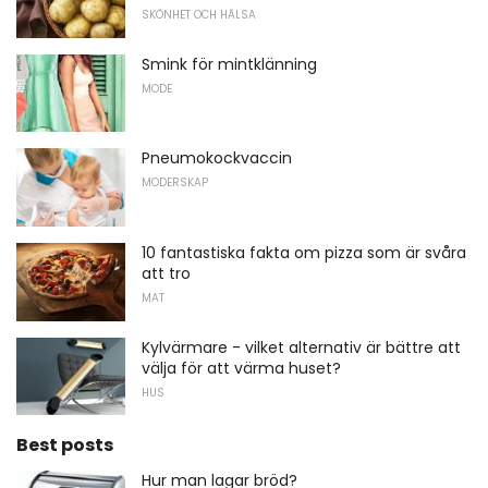
SKÖNHET OCH HÄLSA
Smink för mintklänning
MODE
Pneumokockvaccin
MODERSKAP
10 fantastiska fakta om pizza som är svåra
att tro
MAT
Kylvärmare - vilket alternativ är bättre att
välja för att värma huset?
HUS
Best posts
Hur man lagar bröd?