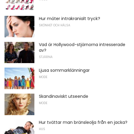
Hur mäter intrakranialt tryck?
SKÖNHET OCH HÄLSA
Vad är Hollywood-stjärnorna intresserade
av?
STJÄRNA
Ljusa sommarklänningar
MODE
Skandinaviskt utseende
MODE
Hur tvättar man bränsleolja från en jacka?
HUS