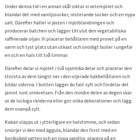
Under denna tid i en annan skål siktar vi vetemjölet och
blandar det med vaniljssocker, resterande socker och en nypa
salt. Därefter häller vi jästen i mjölblandningen och
producerar batchen och lägger till slut den vegetabiliska
raffinerade oljan. Vi placerar behållaren med provet på en
varm och tyst plats utan utkast och onödigt buller i ungefär
en och en halv till två timmar.
Därefter delar vi mjölet i två ojämlika delar och placerar den
största av dem längst ner i den oljerade bakbehållaren och
bildar sidorna. I botten lägger du fast sylt och fördelar det
jämnt runt omkretsen. Från den mindre delen av degen skär
ut de lockiga ränderna eller gör olika dekorationer och lägg
dem ovanpå sylt.
Kakan släpps ut i ytterligare en halvtimme, och sedan
smörjer vi den med äggula, blandar den först med en
bordssked vatten och en nypa vanillin, placera på en