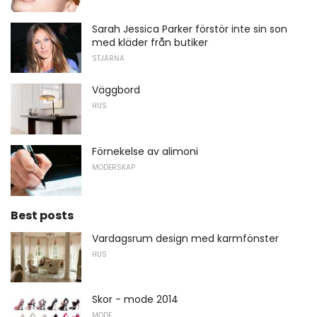
Sarah Jessica Parker förstör inte sin son
med kläder från butiker
STJÄRNA
Väggbord
HUS
Förnekelse av alimoni
MODERSKAP
Best posts
Vardagsrum design med karmfönster
HUS
Skor - mode 2014
MODE