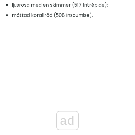
ljusrosa med en skimmer (517 Intrépide);
mättad korallröd (508 Insoumise).
ad