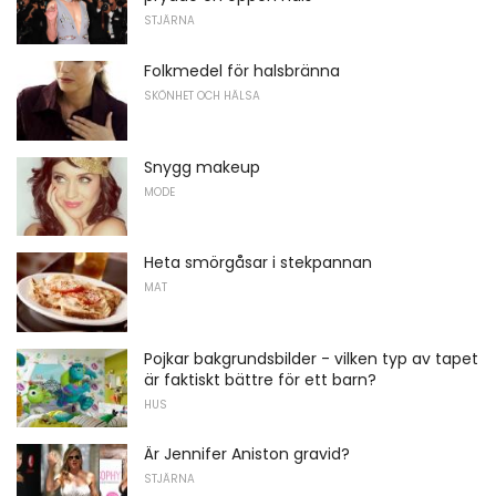
STJÄRNA
Folkmedel för halsbränna
SKÖNHET OCH HÄLSA
Snygg makeup
MODE
Heta smörgåsar i stekpannan
MAT
Pojkar bakgrundsbilder - vilken typ av tapet
är faktiskt bättre för ett barn?
HUS
Är Jennifer Aniston gravid?
STJÄRNA