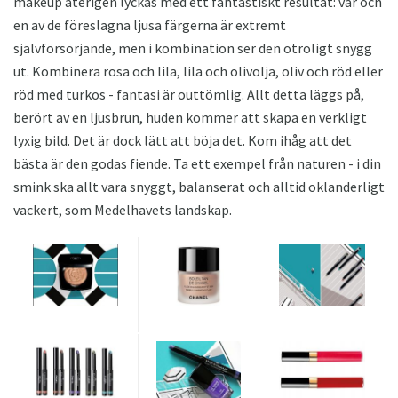
makeup återigen lyckas med ett fantastiskt resultat: var och
en av de föreslagna ljusa färgerna är extremt
självförsörjande, men i kombination ser den otroligt snygg
ut. Kombinera rosa och lila, lila och olivolja, oliv och röd eller
röd med turkos - fantasi är outtömlig. Allt detta läggs på,
berört av en ljusbrun, huden kommer att skapa en verkligt
lyxig bild. Det är dock lätt att böja det. Kom ihåg att det
bästa är den godas fiende. Ta ett exempel från naturen - i din
smink ska allt vara snyggt, balanserat och alltid oklanderligt
vackert, som Medelhavets landskap.