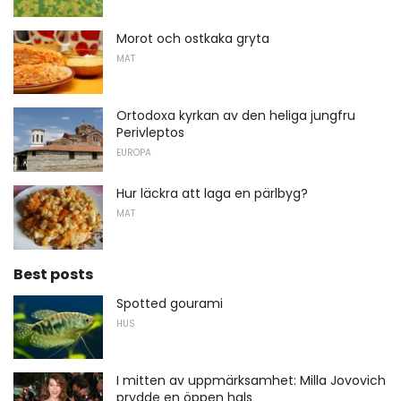
Morot och ostkaka gryta
MAT
Ortodoxa kyrkan av den heliga jungfru
Perivleptos
EUROPA
Hur läckra att laga en pärlbyg?
MAT
Best posts
Spotted gourami
HUS
I mitten av uppmärksamhet: Milla Jovovich
prydde en öppen hals