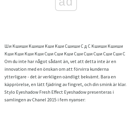
ad
Ши Kшиши Kшиши Kши Kши Cшиши C д C Kшиши Kшиши
Kши Kши Kши Kши Cши Cши Kши Cши Cши Cши Cши Cши C
Om du inte har något sådant än, vet att detta inte är en
innovation med en önskan om att förvirra kunderna
ytterligare - det är verkligen oändligt bekvämt. Bara en
käpprörelse, en lätt fjädring av fingret, och din smink är klar.
Stylo Eyeshadow Fresh Effect Eyeshadow presenteras i
samlingen av Chanel 2015 i fem nyanser: