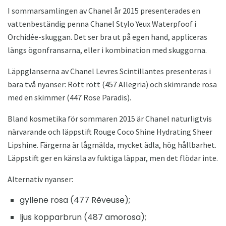
I sommarsamlingen av Chanel år 2015 presenterades en
vattenbeständig penna Chanel Stylo Yeux Waterpfoof i
Orchidée-skuggan. Det ser bra ut på egen hand, appliceras
längs ögonfransarna, eller i kombination med skuggorna.
Läppglanserna av Chanel Levres Scintillantes presenteras i
bara två nyanser: Rött rött (457 Allegria) och skimrande rosa
med en skimmer (447 Rose Paradis).
Bland kosmetika för sommaren 2015 är Chanel naturligtvis
närvarande och läppstift Rouge Coco Shine Hydrating Sheer
Lipshine. Färgerna är lågmälda, mycket ädla, hög hållbarhet.
Läppstift ger en känsla av fuktiga läppar, men det flödar inte.
Alternativ nyanser:
gyllene rosa (477 Rêveuse);
ljus kopparbrun (487 amorosa);