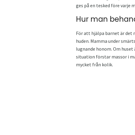
ges på en tesked före varje 
Hur man behandl
För att hjälpa barnet är det
huden. Mamma under smärtsam
lugnande honom. Om huset är
situation förstar massor i m
mycket från kolik.