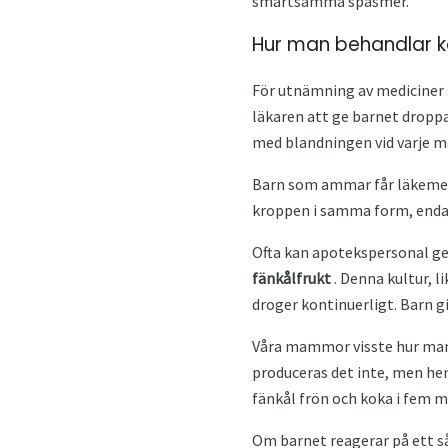
smärtsamma spasmer.
Hur man behandlar k
För utnämning av mediciner f
läkaren att ge barnet dropp
med blandningen vid varje ma
Barn som ammar får läkemed
kroppen i samma form, endast
Ofta kan apotekspersonal ge 
fänkålfrukt
. Denna kultur, l
droger kontinuerligt. Barn gi
Våra mammor visste hur man 
produceras det inte, men he
fänkål frön och koka i fem m
Om barnet reagerar på ett så