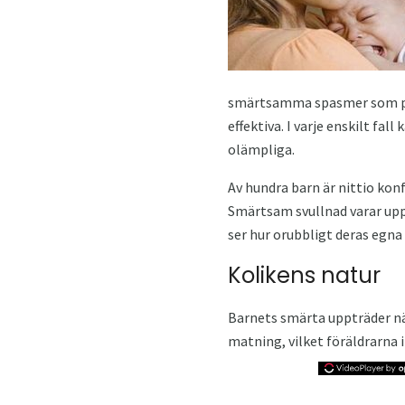
smärtsamma spasmer som plag
effektiva. I varje enskilt fal
olämpliga.
Av hundra barn är nittio kon
Smärtsam svullnad varar upp t
ser hur orubbligt deras egna l
Kolikens natur
Barnets smärta uppträder när
matning, vilket föräldrarna 