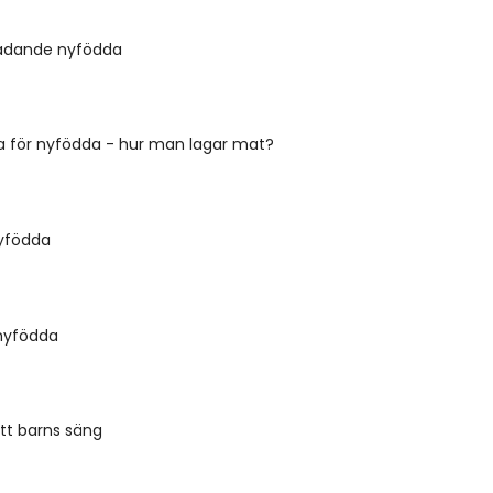
 badande nyfödda
ka för nyfödda - hur man lagar mat?
nyfödda
 nyfödda
ett barns säng