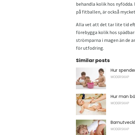
behandla kolik hos nyfödda. 
på fitballen, är också mycke
Alla vet att det tar lite tid
förebygga kolik hos spädbarn 
strömparna i magen än de art
för utfodring.
Similar posts
Hur spender
MODERSKAP
Hur man bär
MODERSKAP
Barnutveck
MODERSKAP