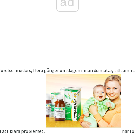
ad
 rörelse, medurs, flera gånger om dagen innan du matar, tillsam
l att klara problemet,
när fö