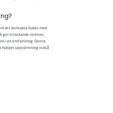
ing?
enom att kontakta huden med
 gör sträckande rörelser,
mans i en omfamning. Denna
ra hjälper uppvärmning också