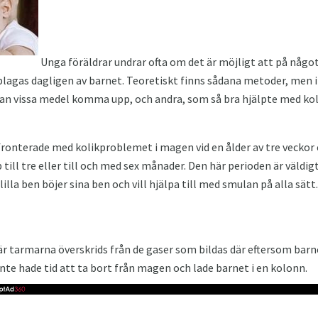
Unga föräldrar undrar ofta om det är möjligt att på något
as dagligen av barnet. Teoretiskt finns sådana metoder, men inte
l kan vissa medel komma upp, och andra, som så bra hjälpte med kolik
fronterade med kolikproblemet i magen vid en ålder av tre veckor e
ill tre eller till och med sex månader. Den här perioden är väldigt
illa ben böjer sina ben och vill hjälpa till med smulan på alla sätt.
 tarmarna överskrids från de gaser som bildas där eftersom barnet
inte hade tid att ta bort från magen och lade barnet i en kolonn.