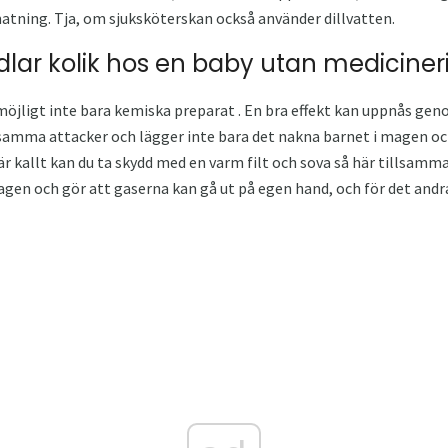
matning. Tja, om sjuksköterskan också använder dillvatten.
ar kolik hos en baby utan mediciner
 möjligt inte bara kemiska preparat . En bra effekt kan uppnås g
ma attacker och lägger inte bara det nakna barnet i magen och
 kallt kan du ta skydd med en varm filt och sova så här tillsam
agen och gör att gaserna kan gå ut på egen hand, och för det and