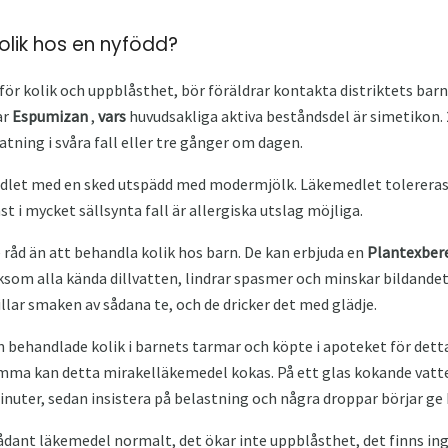
olik hos en nyfödd?
ör kolik och uppblåsthet, bör föräldrar kontakta distriktets barn
ar
Espumizan
,
vars
huvudsakliga aktiva beståndsdel är simetikon. 2
tning i svåra fall eller tre gånger om dagen.
let med en sked utspädd med modermjölk. Läkemedlet tolereras 
 i mycket sällsynta fall är allergiska utslag möjliga.
råd än att behandla kolik hos barn. De kan erbjuda en
Plantexber
iksom alla kända dillvatten, lindrar spasmer och minskar bildandet
llar smaken av sådana te, och de dricker det med glädje.
behandlade kolik i barnets tarmar och köpte i apoteket för dett
mma kan detta mirakelläkemedel kokas. På ett glas kokande vatt
inuter, sedan insistera på belastning och några droppar börjar ge
dant läkemedel normalt, det ökar inte uppblåsthet, det finns inge