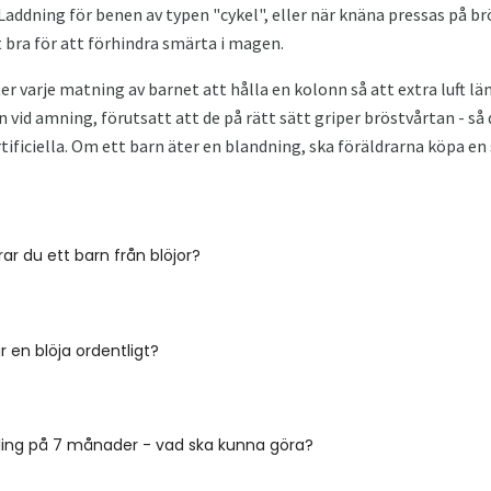
Laddning för benen av typen "cykel", eller när knäna pressas på b
t bra för att förhindra smärta i magen.
 efter varje matning av barnet att hålla en kolonn så att extra luft 
vid amning, förutsatt att de på rätt sätt griper bröstvårtan - så 
ificiella. Om ett barn äter en blandning, ska föräldrarna köpa en 
ar du ett barn från blöjor?
 en blöja ordentligt?
ling på 7 månader - vad ska kunna göra?