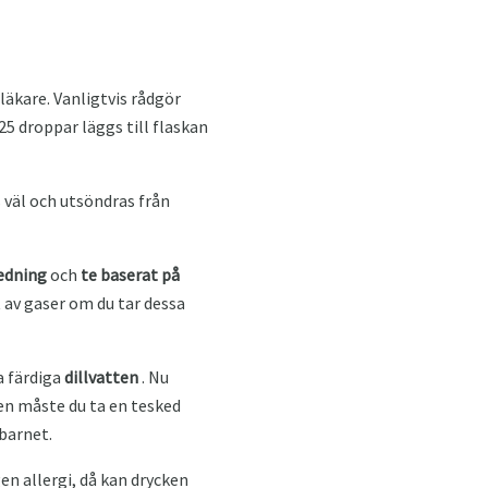
läkare. Vanligtvis rådgör
5 droppar läggs till flaskan
väl och utsöndras från
edning
och
te baserat på
 av gaser om du tar dessa
a färdiga
dillvatten
. Nu
en måste du ta en tesked
 barnet.
n allergi, då kan drycken