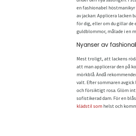
en fashionabel höstmanikyr av
av jackan: Applicera lacken 
för dig, eller om du gillar d
guldblommor, målade i en m
Nyanser av fashiona
Mest troligt, att lackens rö
att man applicerar den på k
mörkblå. Ändå rekommenderas
valt. Efter sommaren avgick l
och försiktigt rosa. Glöm int
sofistikerad dam. För en blå
klädstil som
helst och komme