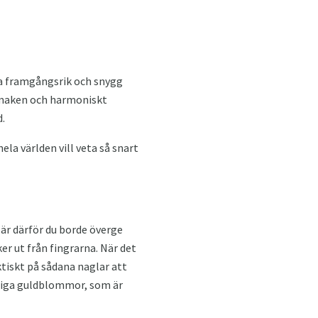
ka framgångsrik och snygg
 smaken och harmoniskt
d.
la världen vill veta så snart
t är därför du borde överge
er ut från fingrarna. När det
tiskt på sådana naglar att
ntiga guldblommor, som är