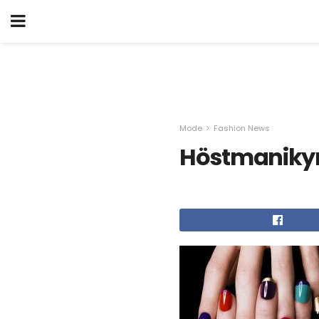
Mode
Fashion News
Höstmanikyr