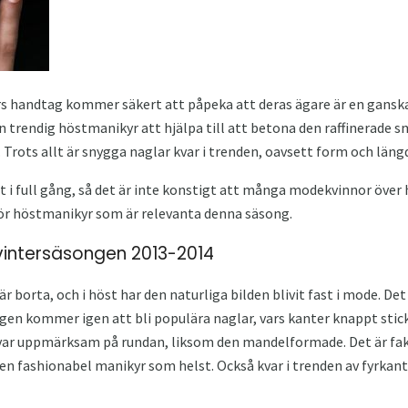
rs handtag kommer säkert att påpeka att deras ägare är en gans
trendig höstmanikyr att hjälpa till att betona den raffinerade
 Trots allt är snygga naglar kvar i trenden, oavsett form och läng
 i full gång, så det är inte konstigt att många modekvinnor över he
för höstmanikyr som är relevanta denna säsong.
intersäsongen 2013-2014
r borta, och i höst har den naturliga bilden blivit fast i mode. De
ngen kommer igen att bli populära naglar, vars kanter knappt stick
 var uppmärksam på rundan, liksom den mandelformade. Det är fak
lken fashionabel manikyr som helst. Också kvar i trenden av fyrka