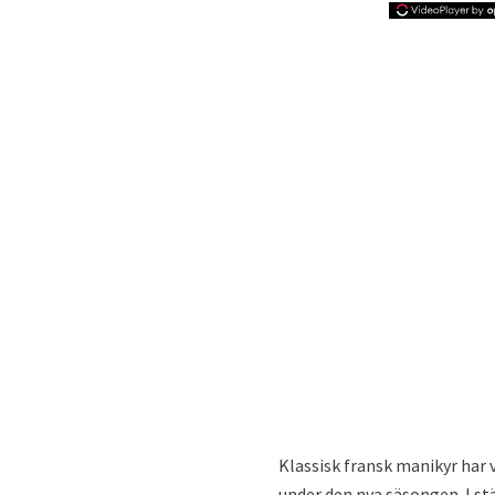
Klassisk fransk manikyr har 
under den nya säsongen. I s