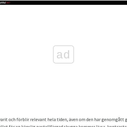
ad
varit och förblir relevant hela tiden, även om den har genomgått 
tället för en känslig pastellfärgad skugga kommer ljusa, kontra