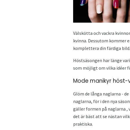
Välskötta och vackra kvinno
kvinna. Dessutom kommer en 
komplettera din färdiga bild.
Höstsäsongen har länge varit
som möjligt om vilka idéer 
Mode manikyr höst-v
Glöm de långa naglarna - de ä
naglarna, för i den nya säso
gäller formen på naglarna ,
det är bäst att se nästan vi
praktiska.