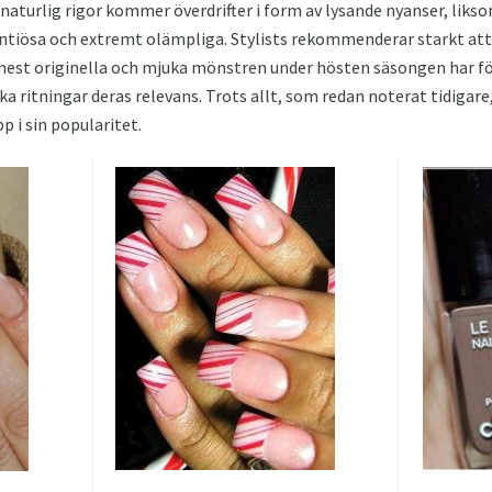
 naturlig rigor kommer överdrifter i form av lysande nyanser, liks
tentiösa och extremt olämpliga. Stylists rekommenderar starkt at
mest originella och mjuka mönstren under hösten säsongen har för
a ritningar deras relevans. Trots allt, som redan noterat tidigare
p i sin popularitet.