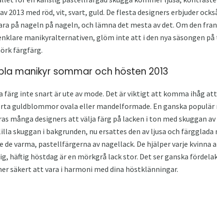
 2013 med röd, vit, svart, guld. De flesta designers erbjuder ocks
bara på nageln på nageln, och lämna det mesta av det. Om den fra
e enklare manikyralternativen, glöm inte att i den nya säsongen på
örk färgfärg.
bla manikyr sommar och hösten 2013
da färg inte snart är ute av mode. Det är viktigt att komma ihåg a
orta guldblommor ovala eller mandelformade. En ganska populär n
 många designers att välja färg på lacken i ton med skuggan av k
illa skuggan i bakgrunden, nu ersattes den av ljusa och färgglada 
e de varma, pastellfärgerna av nagellack. De hjälper varje kvinna a
sig, häftig höstdag är en mörkgrå lack stor. Det ser ganska fördela
r säkert att vara i harmoni med dina höstklänningar.