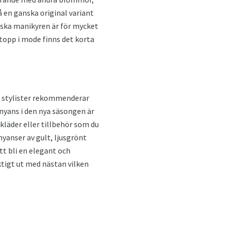
å en ganska original variant
nska manikyren är för mycket
 topp i mode finns det korta
tt stylister rekommenderar
yans i den nya säsongen är
läder eller tillbehör som du
nyanser av gult, ljusgrönt
tt bli en elegant och
ktigt ut med nästan vilken