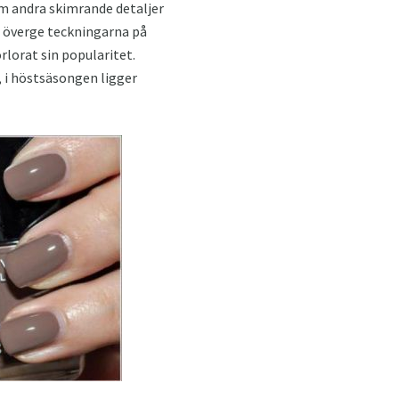
om andra skimrande detaljer
t överge teckningarna på
lorat sin popularitet.
, i höstsäsongen ligger