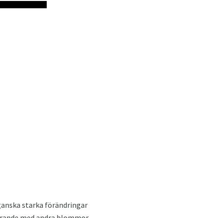
ganska starka förändringar
sterande med andra blommor,