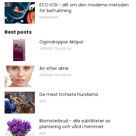
ECO ICSI - allt om den moderna metoden
för befruktning
MODERSKAP
Best posts
Ögondroppar Aktipol
SKÖNHET OCH HÄLSA
Ärr efter akne
SKÖNHET OCH HÄLSA
De mest trofasta hundarna
HUS
Blomsterbrud - alla subtiliteter av
plantering och vård i hemmet
HUS