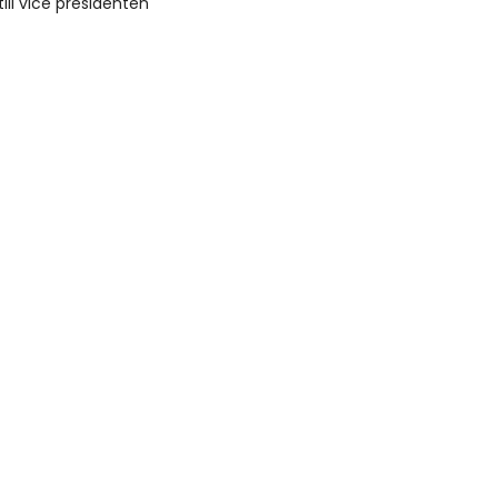
ll vice presidenten