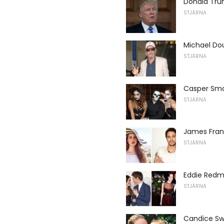
Donald Trum
STJÄRNA
Michael Dou
STJÄRNA
Casper Sma
STJÄRNA
James Fran
STJÄRNA
Eddie Redm
STJÄRNA
Candice Swa