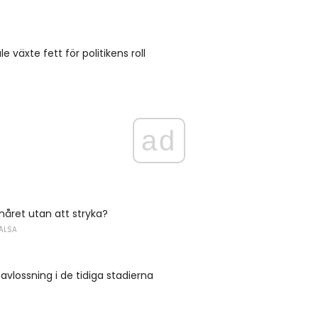
le växte fett för politikens roll
ad
 håret utan att stryka?
ÄLSA
avlossning i de tidiga stadierna