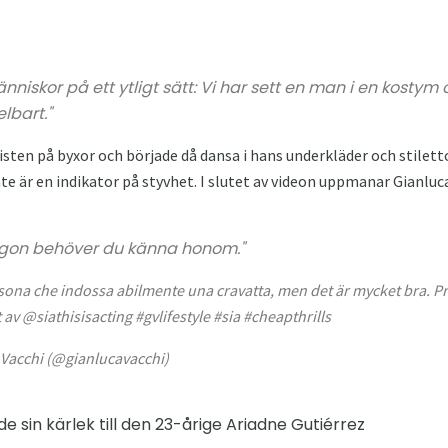
niskor på ett ytligt sätt: Vi har sett en man i en kostym 
bart."
isten på byxor och började då dansa i hans underkläder och stilett
e är en indikator på styvhet. I slutet av videon uppmanar Gianluca 
någon behöver du känna honom."
rsona che indossa abilmente una cravatta, men det är mycket bra. P
 av @siathisisacting #gvlifestyle #sia #cheapthrills
 Vacchi (@gianlucavacchi)
 sin kärlek till den 23-årige Ariadne Gutiérrez