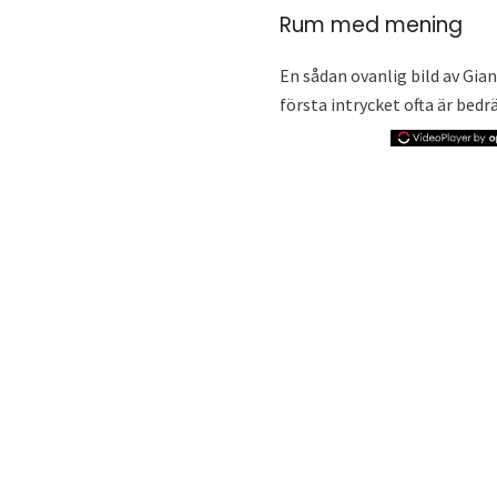
Rum med mening
En sådan ovanlig bild av Gian
första intrycket ofta är bedr