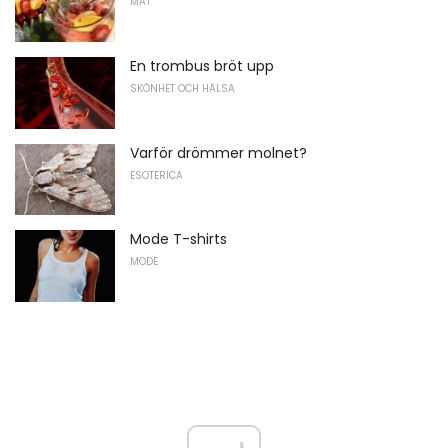
MAT
En trombus bröt upp
SKÖNHET OCH HÄLSA
Varför drömmer molnet?
ESOTERICA
Mode T-shirts
MODE