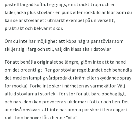
pastellfärgad kofta. Leggings, en sträckt tröja och en
läderjacka plus stövlar - en punk eller rockbild är klar. Som du
kan se är stövlar ett utmärkt exempel på universellt,
praktiskt och bekvämt skor.
Om du inte har möjlighet att köpa några par stövlar som
skiljer sig i färg och stil, välj din klassiska ridstövlar.
För att behålla originalet se längre, glöm inte att ta hand
om det ordentligt. Rengör stövlar regelbundet och behandla
det med en lämplig vårdprodukt (kräm eller skyddande spray
för mocka). Torka inte skor i närheten av värmekällor. Välj
alltid stövlarna i storlek - för stor för att bära obehagligt,
och nära dem kan provocera sjukdomar i fötter och ben. Det
är också önskvärt att inte ha samma par skor i flera dagar i
rad - hon behöver låta henne "vila".