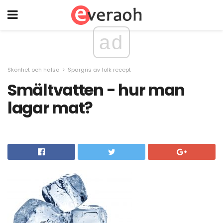
ad
Skönhet och hälsa
Spargris av folk recept
Smältvatten - hur man
lagar mat?