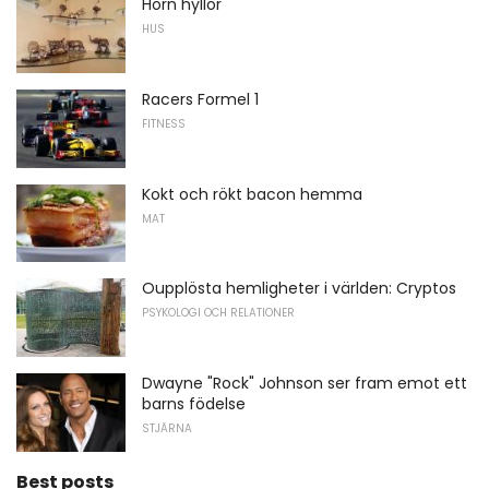
Hörn hyllor
HUS
Racers Formel 1
FITNESS
Kokt och rökt bacon hemma
MAT
Oupplösta hemligheter i världen: Cryptos
PSYKOLOGI OCH RELATIONER
Dwayne "Rock" Johnson ser fram emot ett
barns födelse
STJÄRNA
Best posts