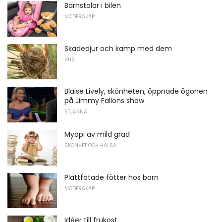
Barnstolar i bilen
MODERSKAP
Skadedjur och kamp med dem
HUS
Blaise Lively, skönheten, öppnade ögonen
på Jimmy Fallons show
STJÄRNA
Myopi av mild grad
SKÖNHET OCH HÄLSA
Plattfotade fötter hos barn
MODERSKAP
Idéer till frukost