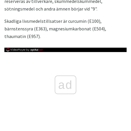
reserveras av tillverkare, skummedelskummedel,
sötningsmedel och andra ämnen börjar vid "9".
Skadliga livsmedelstillsatser är curcumin (E100),
bärnstenssyra (E363), magnesiumkarbonat (E504),
thaumatin (E957).
ad