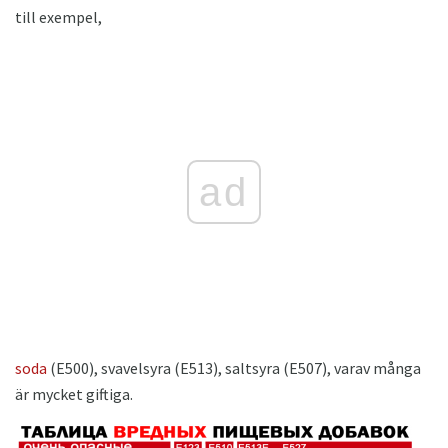
till exempel,
ad
soda
(E500), svavelsyra (E513), saltsyra (E507), varav många
är mycket giftiga.