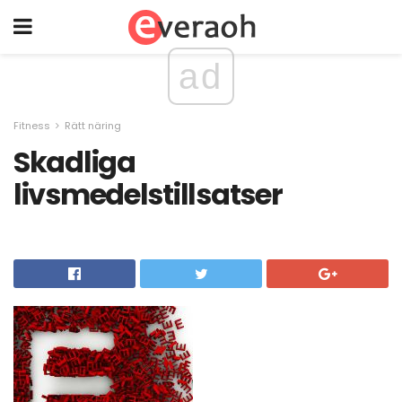
ad
Fitness
Rätt näring
Skadliga
livsmedelstillsatser