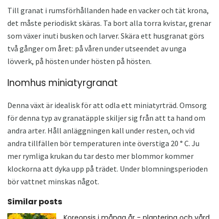
Till granat i rumsförhållanden hade en vacker och tät krona,
det måste periodiskt skäras. Ta bort alla torra kvistar, grenar
som växer inuti busken och larver. Skära ett husgranat görs
två gånger om året: på våren under utseendet av unga
lövverk, på hösten under hösten på hösten.
Inomhus miniatyrgranat
Denna växt är idealisk för att odla ett miniatyrträd. Omsorg
för denna typ av granatäpple skiljer sig från att ta hand om
andra arter. Håll anläggningen kall under resten, och vid
andra tillfällen bör temperaturen inte överstiga 20 ° C. Ju
mer rymliga krukan du tar desto mer blommor kommer
klockorna att dyka upp på trädet. Under blomningsperioden
bör vattnet minskas något.
Similar posts
Koreopsis i många år - plantering och vård