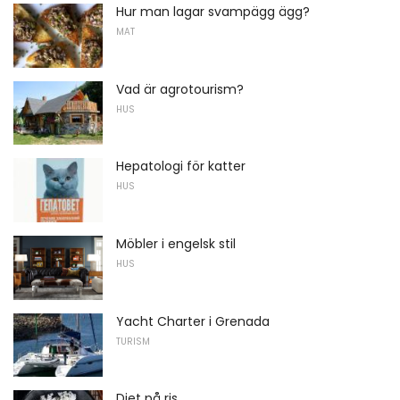
Hur man lagar svampägg ägg?
MAT
Vad är agrotourism?
HUS
Hepatologi för katter
HUS
Möbler i engelsk stil
HUS
Yacht Charter i Grenada
TURISM
Diet på ris