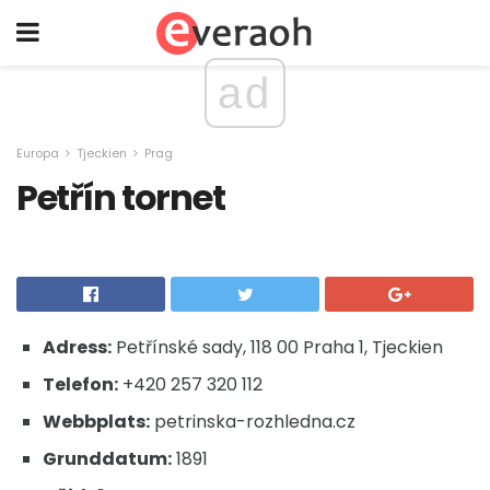
ad
Europa
Tjeckien
Prag
Petřín tornet
Adress:
Petřínské sady, 118 00 Praha 1, Tjeckien
Telefon:
+420 257 320 112
Webbplats:
petrinska-rozhledna.cz
Grunddatum:
1891