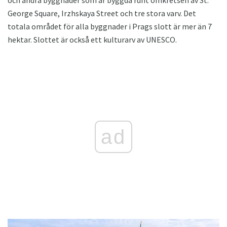
och andra byggnader som är byggda runt omkretsen av St.
George Square, Irzhskaya Street och tre stora varv. Det
totala området för alla byggnader i Prags slott är mer än 7
hektar. Slottet är också ett kulturarv av UNESCO.
ad