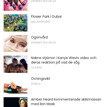
SKÖNHET OCH HÄLSA
Flower Park i Dubai
MELLANÖSTERN
Ögonvård
SKÖNHET OCH HÄLSA
Nakna stjärnor i Kanye Wests video och
deras reaktion på vad de såg
STJÄRNA
Övningsvikt
FITNESS
Amber Heard kommenterade skilsmässan
med Ilon Mask