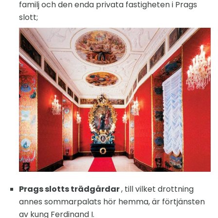
familj och den enda privata fastigheten i Prags
slott;
Prags slotts trädgårdar
, till vilket drottning
annes sommarpalats hör hemma, är förtjänsten
av kung Ferdinand I.