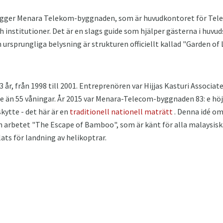
ligger Menara Telekom-byggnaden, som är huvudkontoret för Tele
h institutioner. Det är en slags guide som hjälper gästerna i huvuds
n ursprungliga belysning är strukturen officiellt kallad "Garden of 
år, från 1998 till 2001. Entreprenören var Hijjas Kasturi Associat
re än 55 våningar. År 2015 var Menara-Telecom-byggnaden 83: e höj
ytte - det här är en
traditionell nationell maträtt
. Denna idé o
h arbetet "The Escape of Bamboo", som är känt för alla malaysisk
ats för landning av helikoptrar.