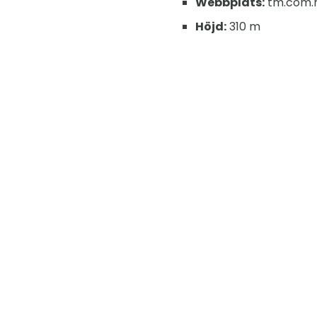
Webbplats:
tm.com.
Höjd:
310 m