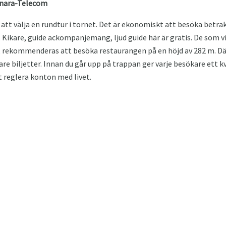
enara-Telecom
ör att välja en rundtur i tornet. Det är ekonomiskt att besöka be
. Kikare, guide ackompanjemang, ljud guide här är gratis. De som vi
rekommenderas att besöka restaurangen på en höjd av 282 m. Där
re biljetter. Innan du går upp på trappan ger varje besökare ett k
t reglera konton med livet.