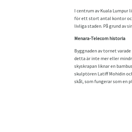
I centrum av Kuala Lumpur 
för ett stort antal kontor oc
livliga staden. På grund av si
Menara-Telecom historia
Byggnaden av tornet varade 3 
detta är inte mer eller mind
skyskrapan liknar en bambusk
skulptören Latiff Mohidin oc
skål, som fungerar som en pl