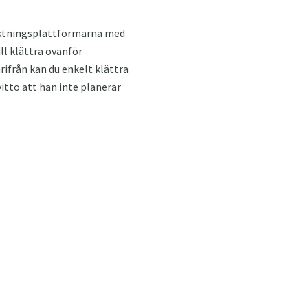
traktningsplattformarna med
ll klättra ovanför
ifrån kan du enkelt klättra
vitto att han inte planerar