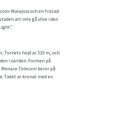
com-Malaysia och en fristad
taden att inte gå vilse i den
Light".
es. Tornets höjd är 310 m, och
den i världen. Formen på
m Menara-Telecom beror på
a. Taket är kronat med en