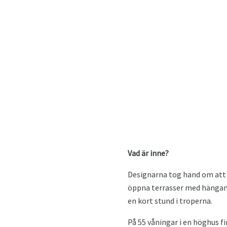
Vad är inne?
Designarna tog hand om att
öppna terrasser med hängande
en kort stund i troperna.
På 55 våningar i en höghus fi