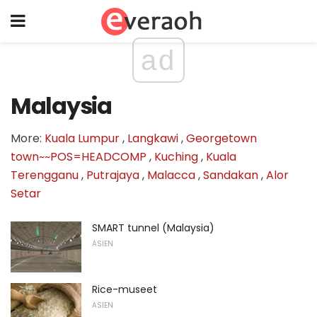
ad
Malaysia
More:
Kuala Lumpur
,
Langkawi
,
Georgetown
town~~POS=HEADCOMP
,
Kuching
,
Kuala
Terengganu
,
Putrajaya
,
Malacca
,
Sandakan
,
Alor
Setar
SMART tunnel (Malaysia)
ASIEN
Rice-museet
ASIEN