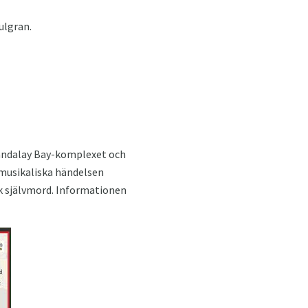
ulgran.
 Mandalay Bay-komplexet och
 musikaliska händelsen
k självmord. Informationen