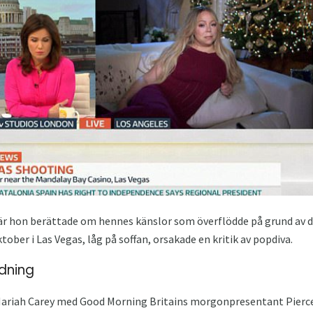
där hon berättade om hennes känslor som överflödde på grund av
ktober i Las Vegas, låg på soffan, orsakade en kritik av popdiva.
dning
Mariah Carey med Good Morning Britains morgonpresentant Pier