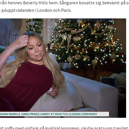
rån hennes Beverly Hills hem. Sångaren bosatte sig bekvämt på s
uluppträdanden i London och Paris.
t soffa med vinfärg på kvällsklänningen, skulle prata om trevlig