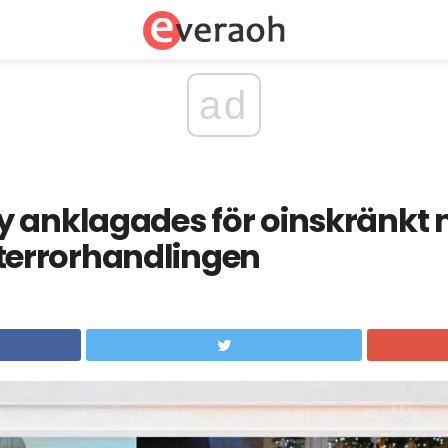
ad
y anklagades för oinskränkt
ör terrorhandlingen