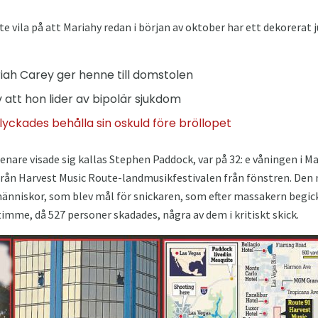
 vila på att Mariahy redan i början av oktober har ett dekorerat j
riah Carey ger henne till domstolen
att hon lider av bipolär sjukdom
lyckades behålla sin oskuld före bröllopet
enare visade sig kallas Stephen Paddock, var på 32: e våningen i
 från Harvest Music Route-landmusikfestivalen från fönstren. Den
människor, som blev mål för snickaren, som efter massakern begic
timme, då 527 personer skadades, några av dem i kritiskt skick.