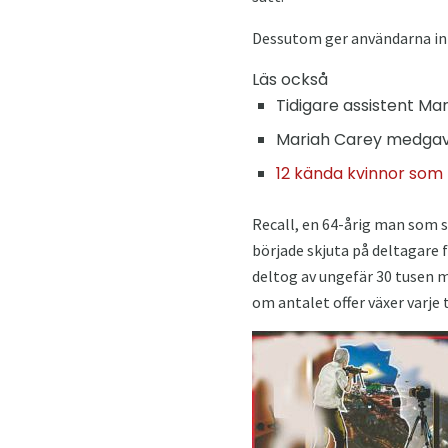
Dessutom ger användarna inte
Läs också
Tidigare assistent Ma
Mariah Carey medgav 
12 kända kvinnor som 
Recall, en 64-årig man som s
började skjuta på deltagare
deltog av ungefär 30 tusen 
om antalet offer växer varje 