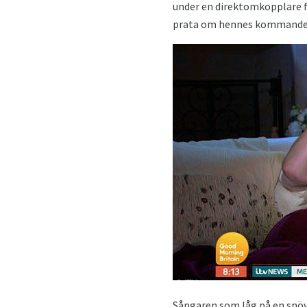
under en direktomkopplare f
prata om hennes kommande j
Sångaren som låg på en snövi