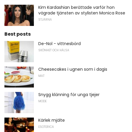
Kim Kardashian berättade varför hon
vägrade tjänsten av stylisten Monica Rose
STJÄRNA
Best posts
De-Nol - vittnesbörd
SKÖNHET OCH HÄLSA
Cheesecakes i ugnen som i dagis
MAT
Snygg klänning för unga tjejer
MODE
Kärlek mjälte
ESOTERICA