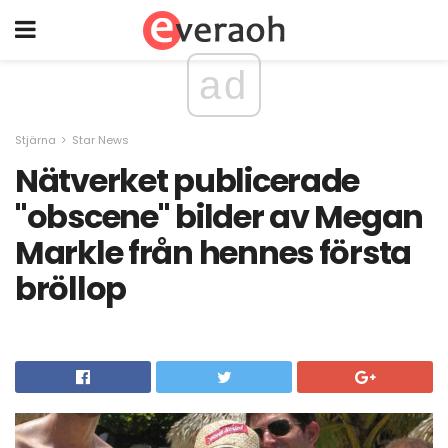
ad
Stjärna
Star News
Nätverket publicerade
"obscene" bilder av Megan
Markle från hennes första
bröllop