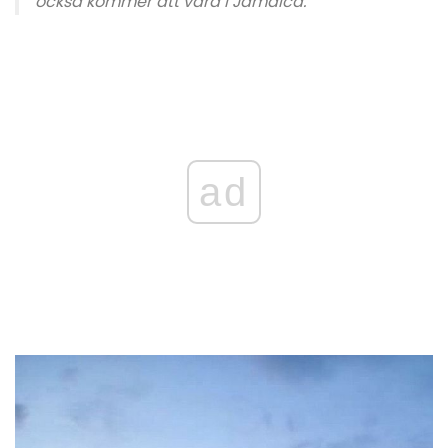
också kommer att vara i Jamaica. "
ad