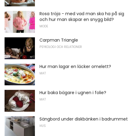
Rosa tröja - med vad man ska ha på sig
och hur man skapar en snygg bild?
MODE
Carpman Triangle
PSYKOLOGI OCH RELATIONER
Hur man lagar en läcker omelett?
MAT
Hur baka bägare i ugnen i folie?
MAT
Sängbord under diskbänken i badrummet
HUS