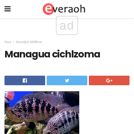
ad
Hus
Husdjur tillåtna
Managua cichlzoma