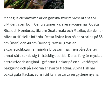
Managua cichlazoma är en ganska stor representant för
ciklider , som bor i Centralamerika, i reservoarerna i Costa
Rica och Honduras, liksom Guatemala och Mexiko, där de har
blivit artificiellt införda. Dessa fiskar kan nå en storlek på 55
cm (män) och 40 cm (honor). Naturligtvis är
akvariecichlazomer mindre blygsamma, men på ett eller
annat sätt ser de sig tillräckligt solida. Deras färg är mycket
attraktiv och original - gråbrun fläckar på en silverfärgad
bakgrund och på sidorna är svarta fläckar. Vuxna fisk har
också gula fläckar, som i tid kan förvärva en gyllene nyans.