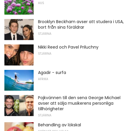
HUS
Brooklyn Beckham avser att studera i USA,
bort från sina föräldrar
STJÄRNA
Nikki Reed och Pavel Priluchny
STJÄRNA
Agadir - surfa
AFRIKA
Pojkvännen till den sena George Michael
avser att sälja musikerens personliga
tillhörigheter
STJÄRNA
Behandling av lökskal