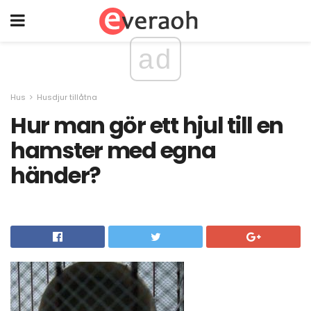
ad
Hus
Husdjur tillåtna
Hur man gör ett hjul till en
hamster med egna
händer?