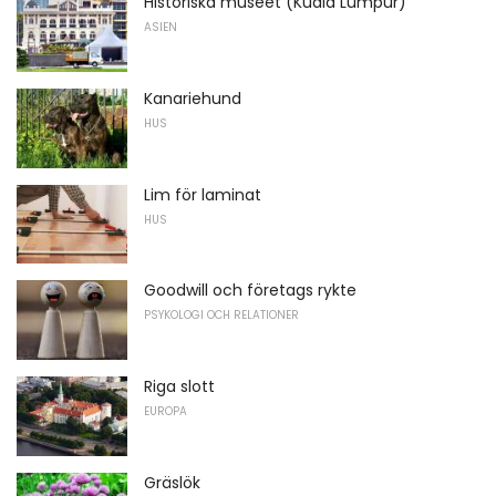
Historiska museet (Kuala Lumpur)
ASIEN
Kanariehund
HUS
Lim för laminat
HUS
Goodwill och företags rykte
PSYKOLOGI OCH RELATIONER
Riga slott
EUROPA
Gräslök