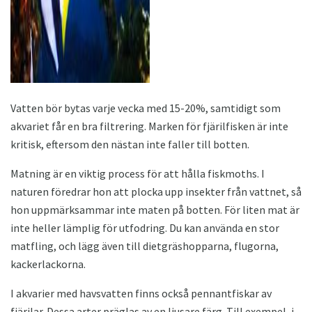
Vatten bör bytas varje vecka med 15-20%, samtidigt som
akvariet får en bra filtrering. Marken för fjärilfisken är inte
kritisk, eftersom den nästan inte faller till botten.
Matning är en viktig process för att hålla fiskmoths. I
naturen föredrar hon att plocka upp insekter från vattnet, så
hon uppmärksammar inte maten på botten. För liten mat är
inte heller lämplig för utfodring. Du kan använda en stor
matfling, och lägg även till dietgräshopparna, flugorna,
kackerlackorna.
I akvarier med havsvatten finns också pennantfiskar av
fjärilar. Dessa arter präglas av en ljusare färg. Till exempel, i