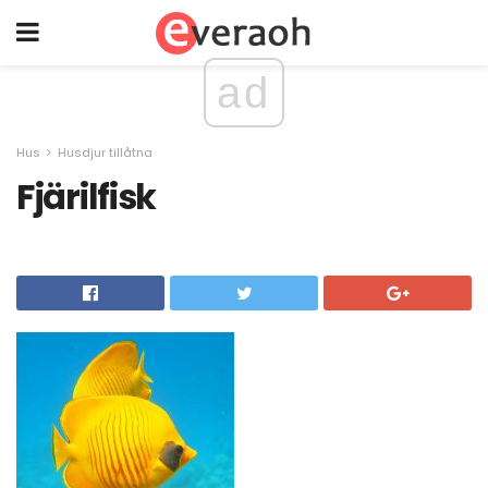
ad
Hus
Husdjur tillåtna
Fjärilfisk