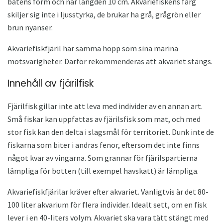
båtens form och når längden 10 cm. Akvariefiskens färg
skiljer sig inte i ljusstyrka, de brukar ha grå, grågrön eller
brun nyanser.
Akvariefiskfjäril har samma hopp som sina marina
motsvarigheter. Därför rekommenderas att akvariet stängs.
Innehåll av fjärilfisk
Fjärilfisk gillar inte att leva med individer av en annan art.
Små fiskar kan uppfattas av fjärilsfisk som mat, och med
stor fisk kan den delta i slagsmål för territoriet. Dunk inte de
fiskarna som biter i andras fenor, eftersom det inte finns
något kvar av vingarna. Som grannar för fjärilspartierna
lämpliga för botten (till exempel havskatt) är lämpliga.
Akvariefiskfjärilar kräver efter akvariet. Vanligtvis är det 80-
100 liter akvarium för flera individer. Idealt sett, om en fisk
lever i en 40-liters volym. Akvariet ska vara tätt stängt med