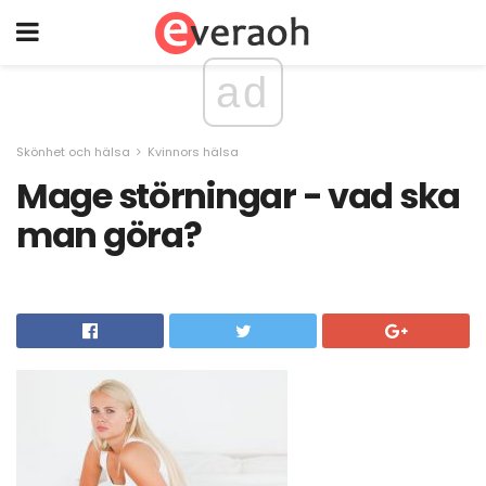
ad
Skönhet och hälsa
Kvinnors hälsa
Mage störningar - vad ska
man göra?