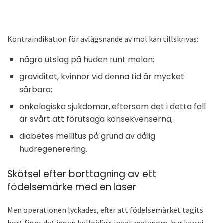
Kontraindikation för avlägsnande av mol kan tillskrivas:
några utslag på huden runt molan;
graviditet, kvinnor vid denna tid är mycket
sårbara;
onkologiska sjukdomar, eftersom det i detta fall
är svårt att förutsäga konsekvenserna;
diabetes mellitus på grund av dålig
hudregenerering.
Skötsel efter borttagning av ett
födelsemärke med en laser
Men operationen lyckades, efter att födelsemärket tagits
bort finns det ingen kolloidärr, inget melanom, hur kan vi