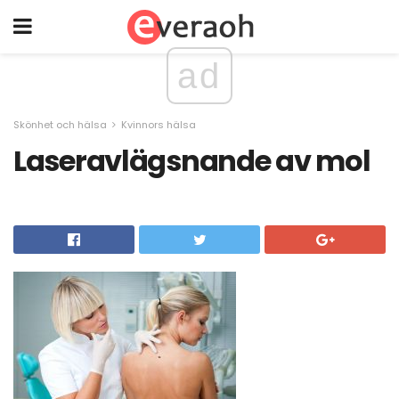
ad
Skönhet och hälsa
Kvinnors hälsa
Laseravlägsnande av mol