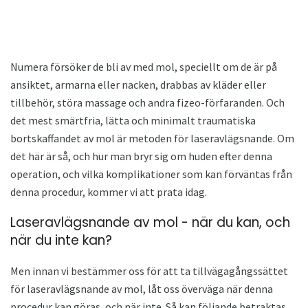
Numera försöker de bli av med mol, speciellt om de är på
ansiktet, armarna eller nacken, drabbas av kläder eller
tillbehör, störa massage och andra fizeo-förfaranden. Och
det mest smärtfria, lätta och minimalt traumatiska
bortskaffandet av mol är metoden för laseravlägsnande. Om
det här är så, och hur man bryr sig om huden efter denna
operation, och vilka komplikationer som kan förväntas från
denna procedur, kommer vi att prata idag.
Laseravlägsnande av mol - när du kan, och
när du inte kan?
Men innan vi bestämmer oss för att ta tillvägagångssättet
för laseravlägsnande av mol, låt oss överväga när denna
procedur kan göras, och när inte. Så kan följande betraktas