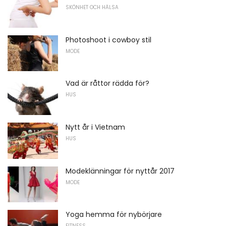
SKÖNHET OCH HÄLSA
Photoshoot i cowboy stil
MODE
Vad är råttor rädda för?
HUS
Nytt år i Vietnam
HUS
Modeklänningar för nyttår 2017
MODE
Yoga hemma för nybörjare
FITNESS