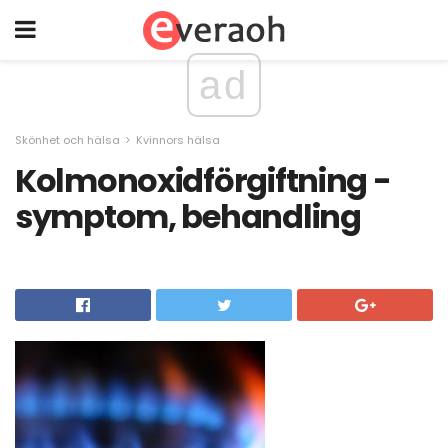
ad
Skönhet och hälsa
Kvinnors hälsa
Kolmonoxidförgiftning -
symptom, behandling