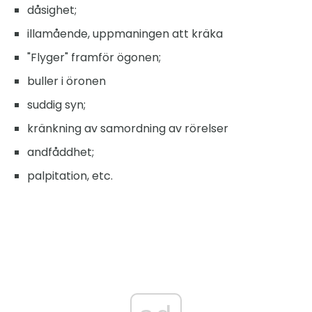
dåsighet;
illamående, uppmaningen att kräka
"Flyger" framför ögonen;
buller i öronen
suddig syn;
kränkning av samordning av rörelser
andfåddhet;
palpitation, etc.