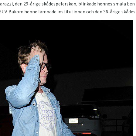
razzi, den 29-årige skådespelerskan, blinkade hennes smala ben i
rt SUV. Bakom henne lämnade institutionen och den 36-årige skådes