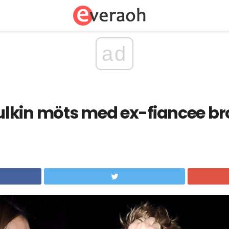
ad
lkin möts med ex-fiancee bro