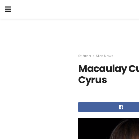
Stjärna
Star News
Macaulay Cu
Cyrus