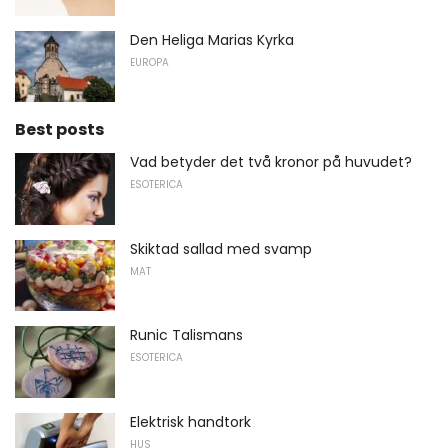
Den Heliga Marias Kyrka
EUROPA
Best posts
Vad betyder det två kronor på huvudet?
ESOTERICA
Skiktad sallad med svamp
MAT
Runic Talismans
ESOTERICA
Elektrisk handtork
HUS