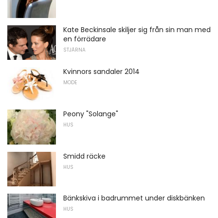
Kate Beckinsale skiljer sig från sin man med
en förrädare
STJÄRNA
Kvinnors sandaler 2014
MODE
Peony "Solange"
HUS
Smidd räcke
HUS
Bänkskiva i badrummet under diskbänken
HUS