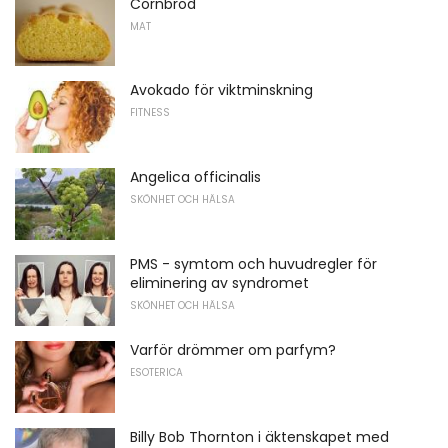
Cornbröd
MAT
Avokado för viktminskning
FITNESS
Angelica officinalis
SKÖNHET OCH HÄLSA
PMS - symtom och huvudregler för
eliminering av syndromet
SKÖNHET OCH HÄLSA
Varför drömmer om parfym?
ESOTERICA
Billy Bob Thornton i äktenskapet med