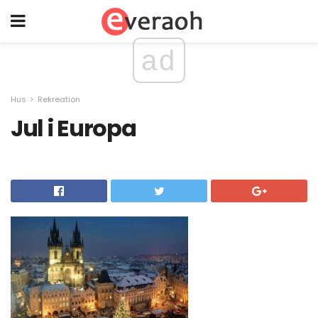
ad
Hus
Rekreation
Jul i Europa