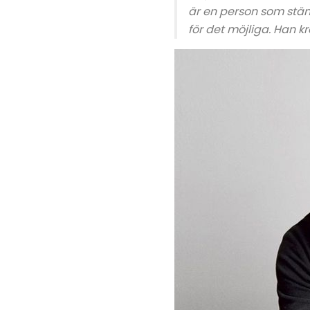
är en person som ständ
för det möjliga. Han 