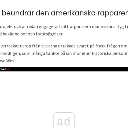
 beundrar den amerikanska rappare
jekt och är redan engagerad i att organisera människans flyg till
d bekännelser och förutsägelser.
överraskat utrop från tittarna orsakade svaret på Mask-frågan 
örmodligen, som många tänkte på sin mor eller historiska personl
nye West.
ad