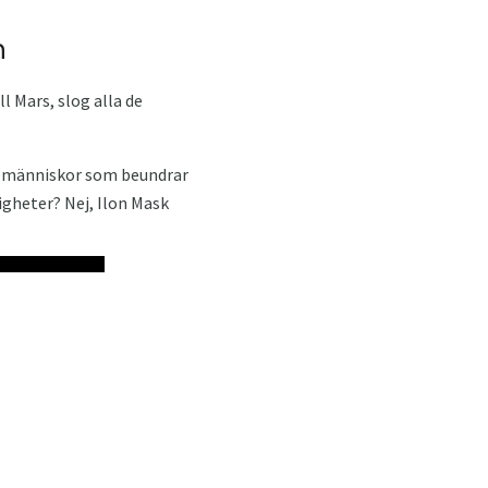
n
 Mars, slog alla de
om människor som beundrar
igheter? Nej, Ilon Mask