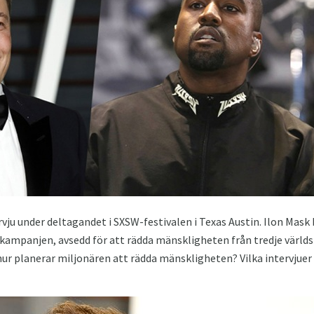
ervju under deltagandet i SXSW-festivalen i Texas Austin. Ilon Ma
ampanjen, avsedd för att rädda mänskligheten från tredje världsk
hur planerar miljonären att rädda mänskligheten? Vilka intervjuer