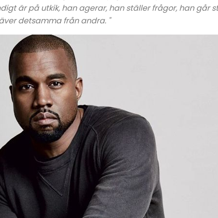
igt är på utkik, han agerar, han ställer frågor, han går 
kräver detsamma från andra. "