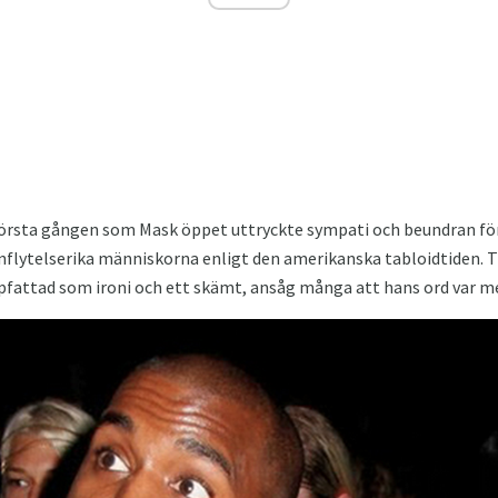
 första gången som Mask öppet uttryckte sympati och beundran för
nflytelserika människorna enligt den amerikanska tabloidtiden. T
fattad som ironi och ett skämt, ansåg många att hans ord var mer