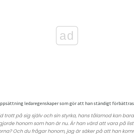
ad
uppsättning ledaregenskaper som gör att han ständigt förbättras
tid trott på sig själv och sin styrka, hans tålamod kan ba
 gjorde honom som han är nu. Är han värd att vara på lis
korna? Och du frågar honom, jag är säker på att han komm