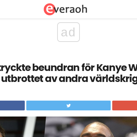
ad
tryckte beundran för Kanye 
utbrottet av andra världskri