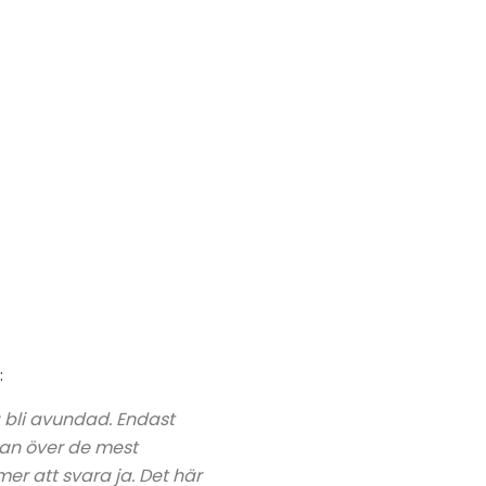
:
ra bli avundad. Endast
tan över de mest
er att svara ja. Det här