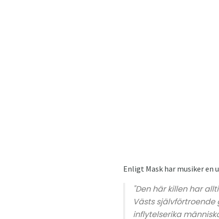
Enligt Mask har musiker en 
"Den här killen har all
Västs självförtroende
inflytelserika männis