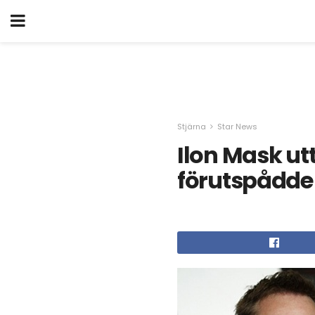
Stjärna
Star News
Ilon Mask ut
förutspådde 