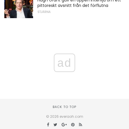
Hugh Grant gav en öppen intervju om ett
pittoreskt avsnitt från det förflutna
STJÄRNA
ad
BACK TO TOP
© 2026 everaoh.com