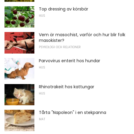
Top dressing av körsbär
HUS
Vem är masochist, varför och hur blir folk
masokister?
PSYKOLOGI OCH RELATIONER
Parvovirus enterit hos hundar
HUS
Rhinotrakeit hos kattungar
HUS
Tårta "Napoleon" i en stekpanna
MAT