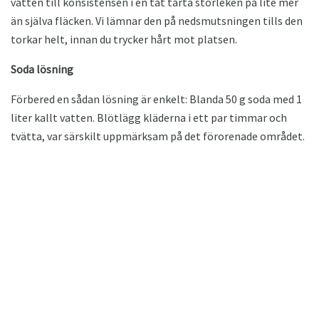
vatten till konsistensen i en tät tårta storleken på lite mer
än själva fläcken. Vi lämnar den på nedsmutsningen tills den
torkar helt, innan du trycker hårt mot platsen.
Soda lösning
Förbered en sådan lösning är enkelt: Blanda 50 g soda med 1
liter kallt vatten. Blötlägg kläderna i ett par timmar och
tvätta, var särskilt uppmärksam på det förorenade området.