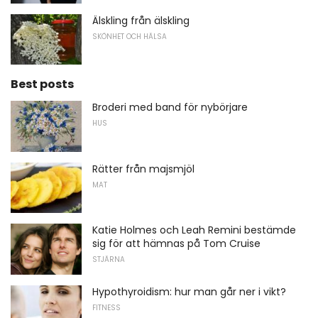
Älskling från älskling
SKÖNHET OCH HÄLSA
Best posts
Broderi med band för nybörjare
HUS
Rätter från majsmjöl
MAT
Katie Holmes och Leah Remini bestämde
sig för att hämnas på Tom Cruise
STJÄRNA
Hypothyroidism: hur man går ner i vikt?
FITNESS