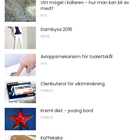
Vitt mögel i källaren - hur man kan bli av
med?
HUS
Dambyxa 2016
MODE
Avloppsmekanism för toalettskål
HUS
Clenbuterol för viktminskning
FITNESS
Kreml diet - poäng bord
FITNESS
Kaffekaka