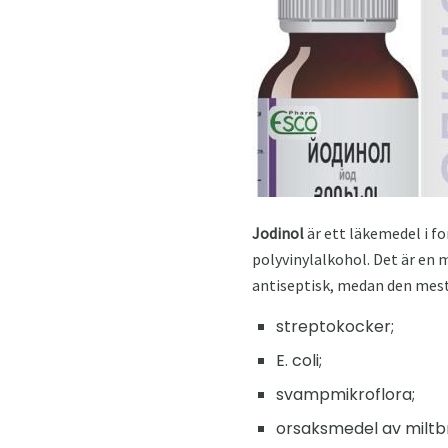
Jodinol
är ett läkemedel i f
polyvinylalkohol. Det är en 
antiseptisk, medan den mest 
streptokocker;
E. coli;
svampmikroflora;
orsaksmedel av miltb