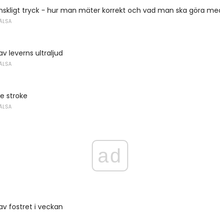
skligt tryck - hur man mäter korrekt och vad man ska göra med
ÄLSA
v leverns ultraljud
ÄLSA
 stroke
ÄLSA
ad
av fostret i veckan