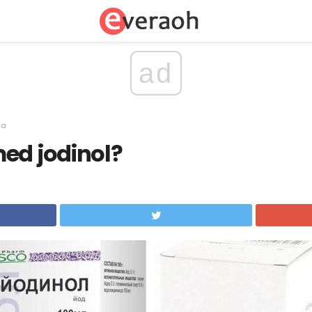
ad
sa
ed jodinol?