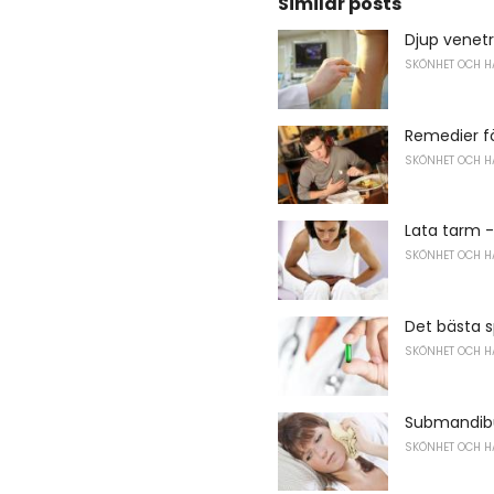
Similar posts
Djup vene
SKÖNHET OCH H
Remedier fö
SKÖNHET OCH H
Lata tarm 
SKÖNHET OCH H
Det bästa s
SKÖNHET OCH H
Submandibu
SKÖNHET OCH H