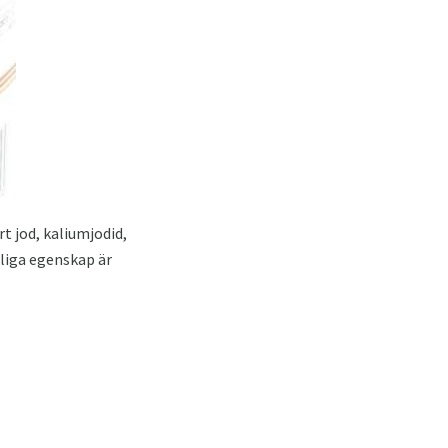
t jod, kaliumjodid,
kliga egenskap är