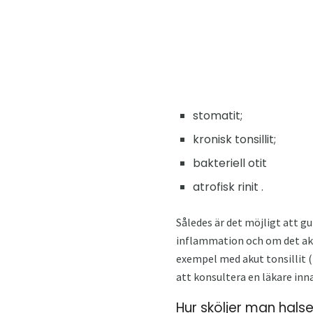
stomatit;
kronisk tonsillit;
bakteriell otit
atrofisk rinit .
Således är det möjligt att g
inflammation och om det aktue
exempel med akut tonsillit (to
att konsultera en läkare in
Hur sköljer man hals