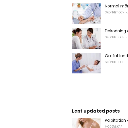
Normal män
SKÖNHET OCH H
Dekodning a
SKÖNHET OCH H
Omfattande
SKÖNHET OCH H
Last updated posts
Palpitation 
MODERSKAP