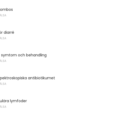
trombos
ÄLSA
r diarré
ÄLSA
- symtom och behandling
ÄLSA
pektroskopiska antibiotikumet
ÄLSA
lära lymfoder
ÄLSA