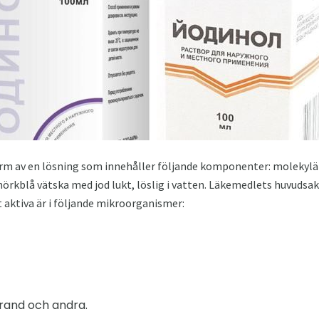
orm av en lösning som innehåller följande komponenter: molekylär
mörkblå vätska med jod lukt, löslig i vatten. Läkemedlets huvudsa
aktiva är i följande mikroorganismer:
rand och andra.