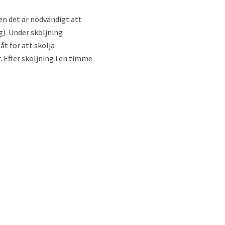
ken det är nödvändigt att
g). Under sköljning
t för att skölja
 Efter sköljning i en timme