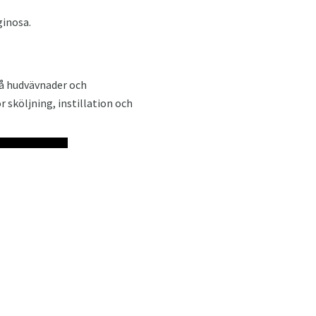
ginosa.
på hudvävnader och
 sköljning, instillation och