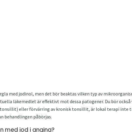
urgla med jodinol, men det bör beaktas vilken typ av mikroorgani
lla läkemedlet är effektivt mot dessa patogener. Du bör också veta
nsillit) eller förvärring av kronisk tonsillit, är lokal terapi inte t
nan behandlingen påbörjas.
en med jod i angina?