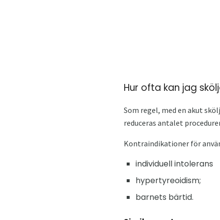
Hur ofta kan jag skö
Som regel, med en akut skölj
reduceras antalet procedurer
Kontraindikationer för använ
individuell intolerans
hypertyreoidism;
barnets bärtid.