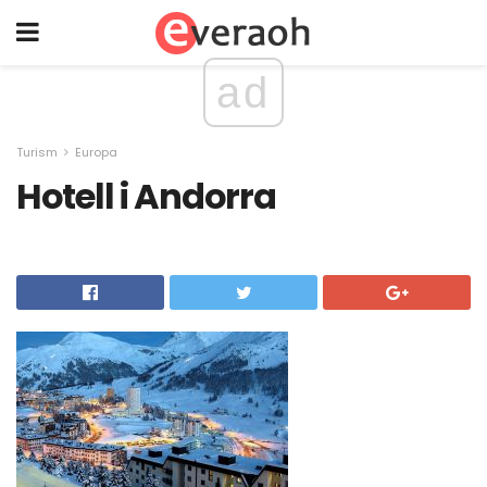
ad
Turism
Europa
Hotell i Andorra