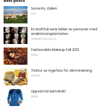
Best posts
Sorrento, Italien
HUS
En kraftfull serie bilder av personer med
ansiktstransplantation
SKÖNHET OCH HÄLSA
Fashionabla Makeup Fall 2013
MODE
Tinktur av ingefära för viktminskning
FITNESS
Uppvärmd damdräkt
MODE