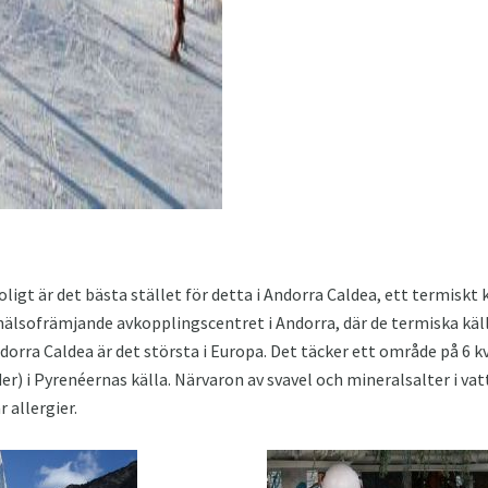
oligt är det bästa stället för detta i Andorra Caldea, ett termiskt
 hälsofrämjande avkopplingscentret i Andorra, där de termiska käl
orra Caldea är det största i Europa. Det täcker ett område på 6 k
r) i Pyrenéernas källa. Närvaron av svavel och mineralsalter i vat
 allergier.