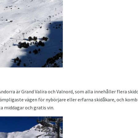
 Andorra är Grand Valira och Valnord, som alla innehåller flera sk
n lämpligaste vägen för nybörjare eller erfarna skidåkare, och kom
 middagar och gratis vin.