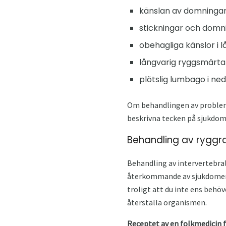
känslan av domningar
stickningar och domni
obehagliga känslor i l
långvarig ryggsmärta
plötslig lumbago i ne
Om behandlingen av problemet
beskrivna tecken på sjukdom
Behandling av ryggra
Behandling av intervertebral
återkommande av sjukdomen. Te
troligt att du inte ens beh
återställa organismen.
Receptet av en folkmedicin 