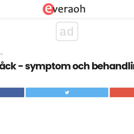
ad
sa
råck - symptom och behandl