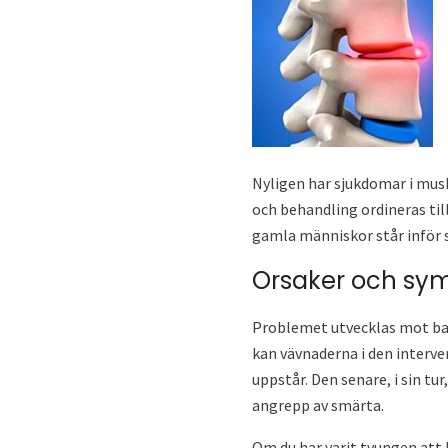
Nyligen har sjukdomar i mus
och behandling ordineras til
gamla människor står inför
Orsaker och sy
Problemet utvecklas mot bak
kan vävnaderna i den interve
uppstår. Den senare, i sin t
angrepp av smärta.
Om du har varit tvungen att 