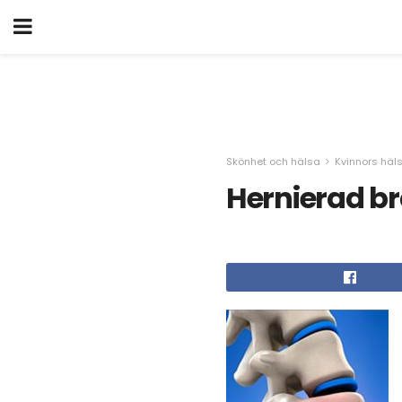
Skönhet och hälsa
Kvinnors häl
Hernierad b