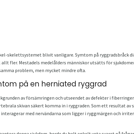
kel-skelettsystemet blivit vanligare. Symtom på ryggradsbråck d
l allt fler. Mestadels medelålders människor utsätts för sjukdom
 samma problem, men mycket mindre ofta.
mtom på en herniated ryggrad
grunden av försämringen och utseendet av defekter i fiberringen
rtebrala skivan säkert komma in i ryggraden. Som ett resultat av 
ur, interagerar med nervändarna som ligger i ryggmärgen och irrit
hantera denna sjukdom, borde du helt enkelt veta svaret på fråga