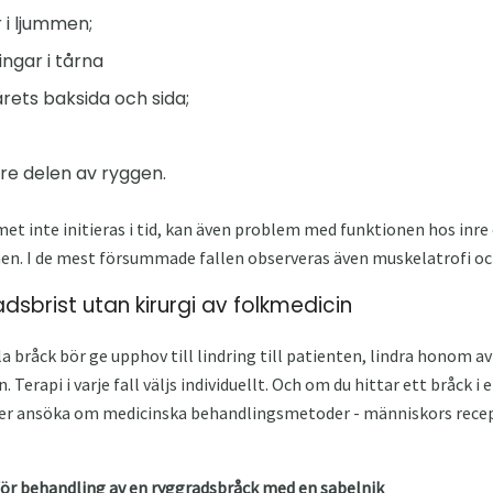
 i ljummen;
ngar i tårna
årets baksida och sida;
dre delen av ryggen.
 inte initieras i tid, kan även problem med funktionen hos inre o
en. I de mest försummade fallen observeras även muskelatrofi oc
dsbrist utan kirurgi av folkmedicin
a bråck bör ge upphov till lindring till patienten, lindra honom a
rapi i varje fall väljs individuellt. Och om du hittar ett bråck i 
över ansöka om medicinska behandlingsmetoder - människors recep
för behandling av en ryggradsbråck med en sabelnik