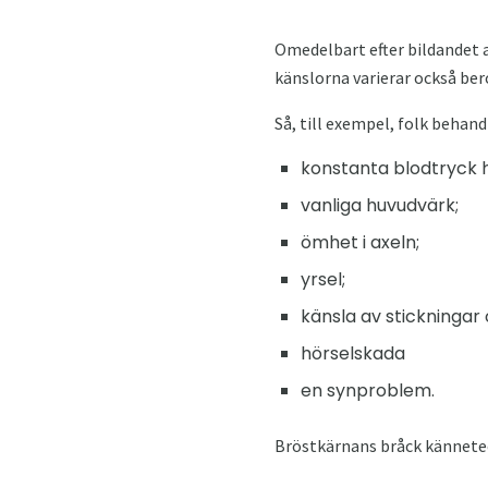
Omedelbart efter bildandet 
känslorna varierar också bero
Så, till exempel, folk behan
konstanta blodtryck 
vanliga huvudvärk;
ömhet i axeln;
yrsel;
känsla av stickningar 
hörselskada
en synproblem.
Bröstkärnans bråck känneteck