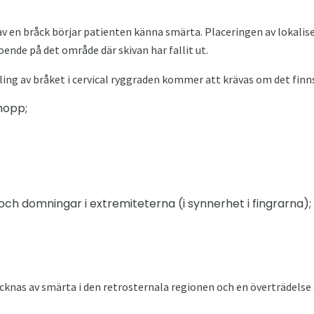
av en bråck börjar patienten känna smärta. Placeringen av lokal
ende på det område där skivan har fallit ut.
dling av bråket i cervical ryggraden kommer att krävas om det fi
hopp;
och domningar i extremiteterna (i synnerhet i fingrarna);
nas av smärta i den retrosternala regionen och en överträdelse a