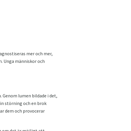
iagnostiseras mer och mer,
en. Unga människor och
. Genom lumen bildade i det,
sin störning och en brok
erar dem och provocerar
n om det är möjligt att