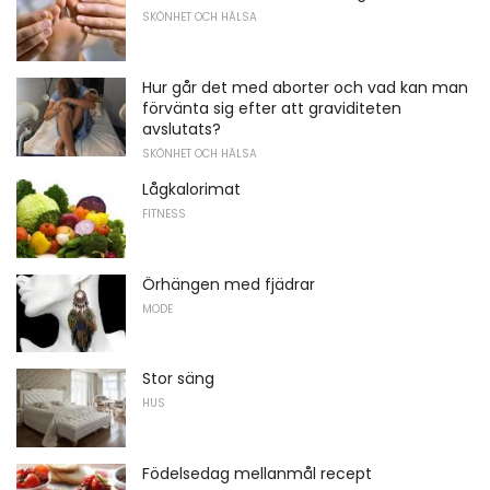
SKÖNHET OCH HÄLSA
Hur går det med aborter och vad kan man
förvänta sig efter att graviditeten
avslutats?
SKÖNHET OCH HÄLSA
Lågkalorimat
FITNESS
Örhängen med fjädrar
MODE
Stor säng
HUS
Födelsedag mellanmål recept