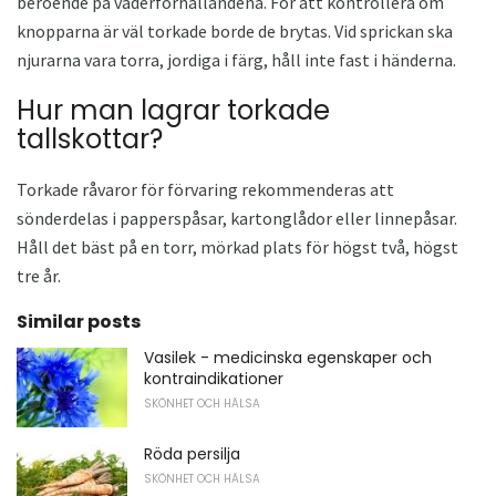
beroende på väderförhållandena. För att kontrollera om
knopparna är väl torkade borde de brytas. Vid sprickan ska
njurarna vara torra, jordiga i färg, håll inte fast i händerna.
Hur man lagrar torkade
tallskottar?
Torkade råvaror för förvaring rekommenderas att
sönderdelas i papperspåsar, kartonglådor eller linnepåsar.
Håll det bäst på en torr, mörkad plats för högst två, högst
tre år.
Similar posts
Vasilek - medicinska egenskaper och
kontraindikationer
SKÖNHET OCH HÄLSA
Röda persilja
SKÖNHET OCH HÄLSA