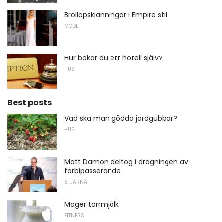
Bröllopsklänningar i Empire stil
MODE
Hur bokar du ett hotell själv?
HUS
Best posts
Vad ska man gödda jordgubbar?
HUS
Matt Damon deltog i dragningen av
förbipasserande
STJÄRNA
Mager torrmjölk
FITNESS