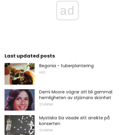
ad
Last updated posts
Begonia - tuberplantering
HUS
Demi Moore vägrar att bli gammal:
hemligheten av stjärnans skönhet
STJÄRNA
Mystiska Sia visade sitt ansikte på
konserten
STJÄRNA