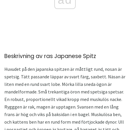
Beskrivning av ras Japanese Spitz
Huvudet på den japanska spitzen är måttligt rund, nosan är
spetsig. Tätt passande läppar av svart färg, saxbett. Näsan är
liten med en rund svart lobe. Mörka lilla sneda ögon är
mandelformade. Små trekantiga öron med spetsiga spetsar.
En robust, proportionellt vikad kropp med muskulös nacke.
Rygggen är rak, magen är upptagen. Svansen med en lång
frans är hög och viks på baksidan i en bagel. Muskulösa ben,
och kattens ben har en rund form med förtjockade dynor. Ull
i nospartiet och öronen är kortare, på bagaget är tätt och