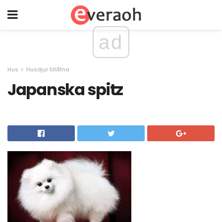
ad
Hus
Husdjur tillåtna
Japanska spitz