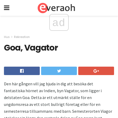
ad
Hus
Rekreation
Goa, Vagator
Den här gången vill jag bjuda in dig att besöka det
fantastiska hörnet av Indien, byn Vagator, som ligger i
delstaten Goa. Detta är ett utmärkt ställe för en
ungdomsresa av ett stort bullrigt företag eller för en
semesterresa tillsammans med barn. Semesterorten Viagor
sträcker sig längs den centrala delen av Goa norra kust .