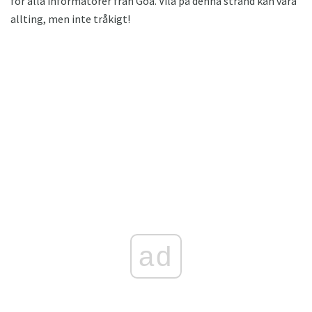
för alla informatörer från Goa. Vila på denna strand kan vara
allting, men inte tråkigt!
ad