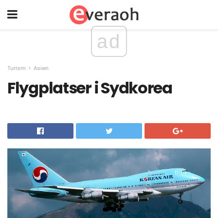
ad
Turism
Asien
Flygplatser i Sydkorea