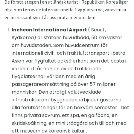
De första stegen i en utländsk turist i Republiken Korea äger
ofta rum i en av de internationella flygplatserna, varav en är
en intressant syn. Låt oss prata mer om dem:
Incheon International Airport
( Seoul ,
Sydkorea) är statens huvudbädd, 50 km väster
om huvudstaden. Som huvudcentrum för
internationell civil- och fraktlufttransport i östra
Asien var flygfältet också erkänt som det bästa i
världen i 11 år och en av de trafikerade
flygplatserna i världen med en årlig
passagerareomsättning på över 57 miljoner
människor. Den otroligt välutvecklade
infrastrukturen i byggnaden erbjuder gästerna
alla förutsättningar för en bekväm semester . Det
finns privata sovrum, ett spa, en golfbana, en
skridskoåkning, en mini trädgård och till och med
ett museum av koreansk kultur .