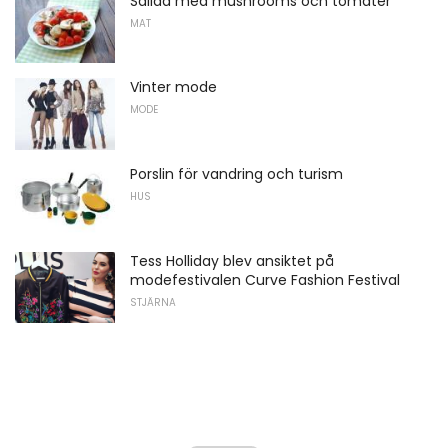
Sallad med mushrooms och tomater
MAT
Vinter mode
MODE
Porslin för vandring och turism
HUS
Tess Holliday blev ansiktet på
modefestivalen Curve Fashion Festival
STJÄRNA