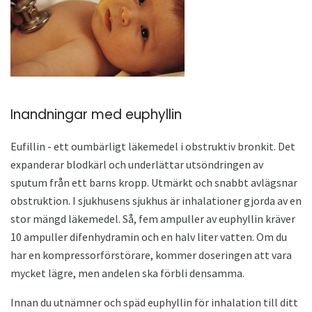
Inandningar med euphyllin
Eufillin - ett oumbärligt läkemedel i obstruktiv bronkit. Det
expanderar blodkärl och underlättar utsöndringen av
sputum från ett barns kropp. Utmärkt och snabbt avlägsnar
obstruktion. I sjukhusens sjukhus är inhalationer gjorda av en
stor mängd läkemedel. Så, fem ampuller av euphyllin kräver
10 ampuller difenhydramin och en halv liter vatten. Om du
har en kompressorförstörare, kommer doseringen att vara
mycket lägre, men andelen ska förbli densamma.
Innan du utnämner och späd euphyllin för inhalation till ditt