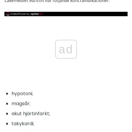
Läkemedlet eufillin har följande kontraindikationer:
ad
hypotoni;
magsår;
akut hjärtinfarkt;
takykardi;