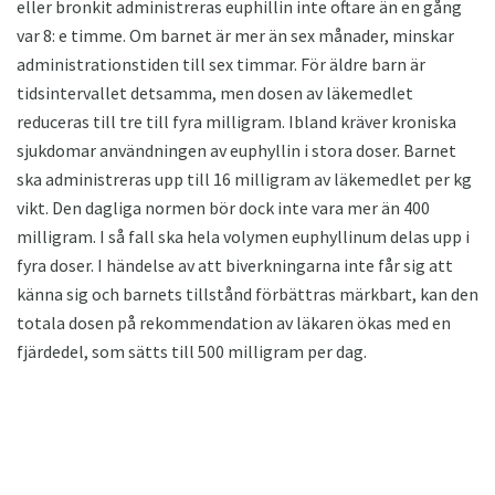
eller bronkit administreras euphillin inte oftare än en gång
var 8: e timme. Om barnet är mer än sex månader, minskar
administrationstiden till sex timmar. För äldre barn är
tidsintervallet detsamma, men dosen av läkemedlet
reduceras till tre till fyra milligram. Ibland kräver kroniska
sjukdomar användningen av euphyllin i stora doser. Barnet
ska administreras upp till 16 milligram av läkemedlet per kg
vikt. Den dagliga normen bör dock inte vara mer än 400
milligram. I så fall ska hela volymen euphyllinum delas upp i
fyra doser. I händelse av att biverkningarna inte får sig att
känna sig och barnets tillstånd förbättras märkbart, kan den
totala dosen på rekommendation av läkaren ökas med en
fjärdedel, som sätts till 500 milligram per dag.