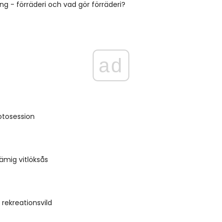
ng - förräderi och vad gör förräderi?
ad
otosession
rämig vitlöksås
 rekreationsvild