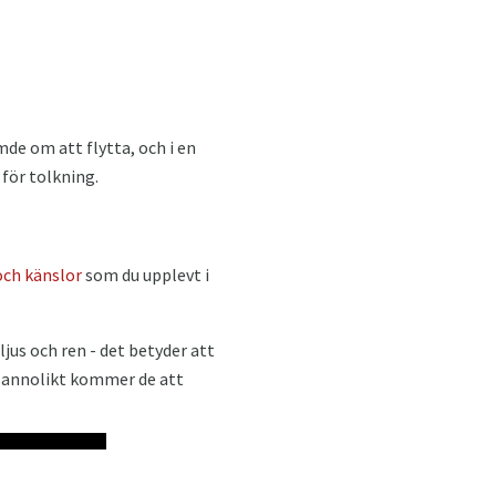
mde om att flytta, och i en
för tolkning.
och känslor
som du upplevt i
jus och ren - det betyder att
 sannolikt kommer de att