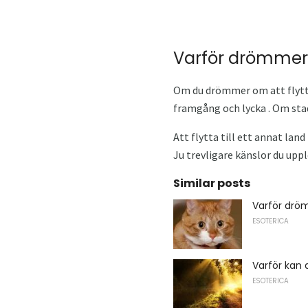
Varför drömmer o
Om du drömmer om att flytta,
framgång och lycka . Om stad
Att flytta till ett annat lan
Ju trevligare känslor du upp
Similar posts
Varför drö
ESOTERICA
Varför kan 
ESOTERICA