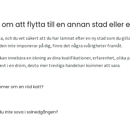
m att flytta till en annan stad eller e
 och du vet säkert att du har lämnat efter en ny stad som du gill
en inte imponerar på dig, finns det några svårigheter framåt.
d kan innebära en ökning av dina kvalifikationer, erfarenhet, olika
levt i en dröm, desto mer trevliga händelser kommer att vara.
mmer om en röd katt?
du inte sova i solnedgången?