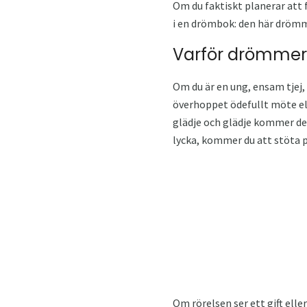
Om du faktiskt planerar att 
i en drömbok: den här drömm
Varför drömmer o
Om du är en ung, ensam tjej, 
överhoppet ödefullt möte elle
glädje och glädje kommer den 
lycka, kommer du att stöta 
Om rörelsen ser ett gift eller