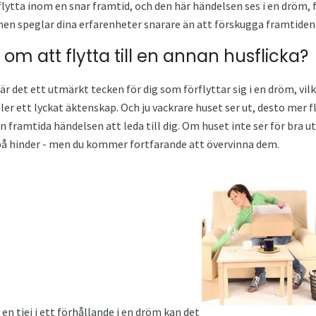
flytta inom en snar framtid, och den här händelsen ses i en dröm, 
en speglar dina erfarenheter snarare än att förskugga framtiden
m att flytta till en annan husflicka?
är det ett utmärkt tecken för dig som förflyttar sig i en dröm, vi
r ett lyckat äktenskap. Och ju vackrare huset ser ut, desto mer fl
framtida händelsen att leda till dig. Om huset inte ser för bra ut,
på hinder - men du kommer fortfarande att övervinna dem.
 en tjej i ett förhållande i en dröm kan det