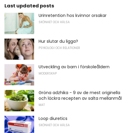
Last updated posts
Urinretention hos kvinnor orsakar
SKÖNHET OCH HÄLSA
Hur slutar du ligga?
PSYKOLOGI OCH RELATIONER
Utveckling av barn i förskoleåldern
MODERSKAP
Gröna adzhika - 9 av de mest originella
och läckra recepten av salta mellanmål
MAT
Loop diuretics
SKÖNHET OCH HÄLSA