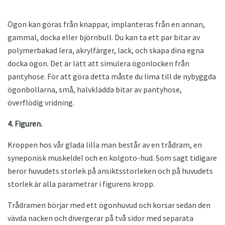
Ögon kan göras från knappar, implanteras från en annan,
gammal, docka eller björnbull. Du kan ta ett par bitar av
polymerbakad lera, akrylfärger, lack, och skapa dina egna
docka ögon. Det är lätt att simulera ögonlocken från
pantyhose. För att göra detta måste du lima till de nybyggda
ögonbollarna, små, halvklädda bitar av pantyhose,
överflödig vridning.
4. Figuren.
Kroppen hos vår glada lilla man består av en trådram, en
syneponisk muskeldel och en kolgoto-hud. Som sagt tidigare
beror huvudets storlek på ansiktsstorleken och på huvudets
storlek är alla parametrar i figurens kropp.
Trådramen börjar med ett ögonhuvud och korsar sedan den
vävda nacken och divergerar på två sidor med separata