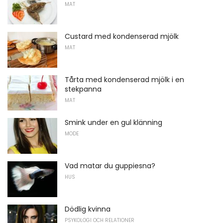
MAT
Custard med kondenserad mjölk
MAT
Tårta med kondenserad mjölk i en
stekpanna
MAT
Smink under en gul klänning
MODE
Vad matar du guppiesna?
HUS
Dödlig kvinna
PSYKOLOGI OCH RELATIONER