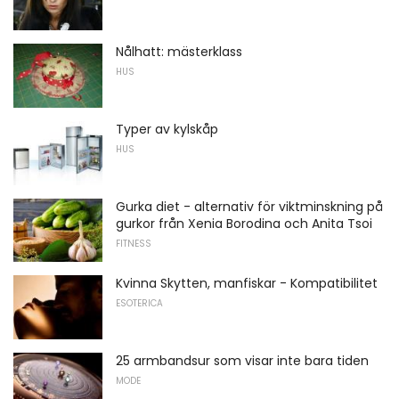
Nålhatt: mästerklass
HUS
Typer av kylskåp
HUS
Gurka diet - alternativ för viktminskning på
gurkor från Xenia Borodina och Anita Tsoi
FITNESS
Kvinna Skytten, manfiskar - Kompatibilitet
ESOTERICA
25 armbandsur som visar inte bara tiden
MODE