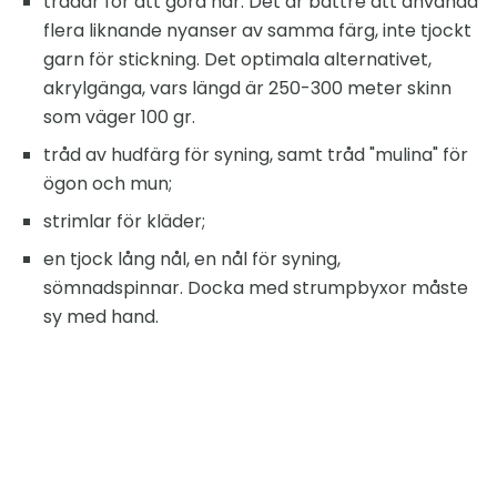
trådar för att göra hår. Det är bättre att använda
flera liknande nyanser av samma färg, inte tjockt
garn för stickning. Det optimala alternativet,
akrylgänga, vars längd är 250-300 meter skinn
som väger 100 gr.
tråd av hudfärg för syning, samt tråd "mulina" för
ögon och mun;
strimlar för kläder;
en tjock lång nål, en nål för syning,
sömnadspinnar. Docka med strumpbyxor måste
sy med hand.